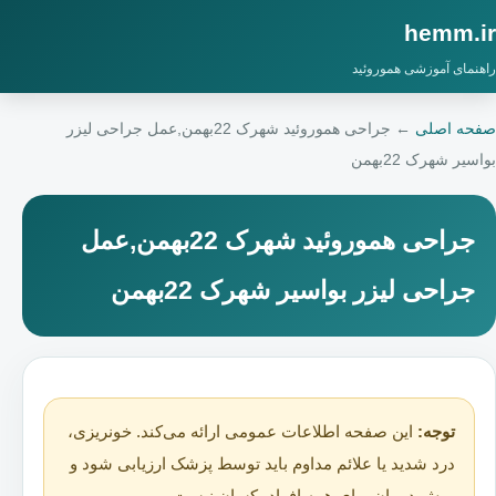
hemm.ir
راهنمای آموزشی هموروئید
صفحه اصلی
←
جراحی هموروئید شهرک 22بهمن,عمل جراحی لیزر
بواسیر شهرک 22بهمن
جراحی هموروئید شهرک 22بهمن,عمل
جراحی لیزر بواسیر شهرک 22بهمن
توجه:
این صفحه اطلاعات عمومی ارائه می‌کند. خونریزی،
درد شدید یا علائم مداوم باید توسط پزشک ارزیابی شود و
روش درمان برای همه افراد یکسان نیست.