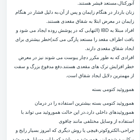
آنورکتال،مستعد فیشر هستند.
زنان باردار در هنگام زایمان و پس از آن،به دلیل فشار در هنگام
زایمان در معرض ابتلا به شقاق مقعدی هستند.
افراد مبتلا به IBD (التهابی که در پوشش روده ایجاد می شود و
بافت اطراف مقعد را مستعد پارگی می کند)خطر بیشتری برای
ایجاد شقاق مقعدی دارند.
افرادی که به طور مکرر دچار یبوست می شوند نیز در معرض
خطر افزایش ترک های مقعدی هستند.دفع مدفوع بزرگ و سفت
از مهمترین دلایل ایجاد شقاق است.
هموروئید کتومی بسته
هموروئید کتومی بسته بیشترین استفاده را در درمان
هموروئیدهای داخلی دارد،در این حالت هموروئید می تواند با
استفاده از وسایل مختلفی مانند چاقوی
جراحی،الکتروکوتر،قیچی یا روش دیگری که امروز بسیار رایج و
پرکاربرد شده لیزر هموروئید می باشد که با این وسایل هموروئید