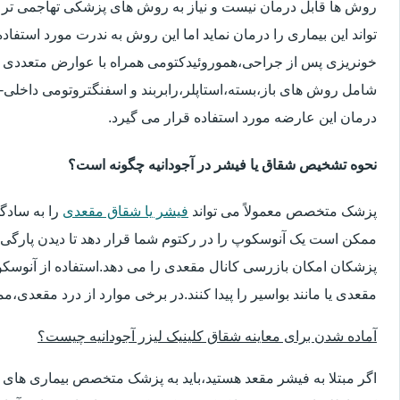
روش ها قابل درمان نیست و نیاز به روش های پزشکی تهاجمی تر 
تواند این بیماری را درمان نماید اما این روش به ندرت مورد استفاد
خونریزی پس از جراحی،هموروئیدکتومی همراه با عوارض متعددی 
شامل روش های باز،بسته،استاپلر،رابربند و اسفنگتروتومی داخلی-ج
درمان این عارضه مورد استفاده قرار می گیرد.
نحوه تشخیص شقاق یا فیشر در آجودانیه چگونه است؟
پزشک متخصص معمولاً می تواند
فیشر یا شقاق مقعدی
را به سادگ
ممکن است یک آنوسکوپ را در رکتوم شما قرار دهد تا دیدن پارگی 
پزشکان امکان بازرسی کانال مقعدی را می دهد.استفاده از آنوسک
مقعدی یا مانند بواسیر را پیدا کنند.در برخی موارد از درد مقعدی،م
آماده شدن برای معاینه شقاق کلینیک لیزر آجودانیه چیست؟
اگر مبتلا به فیشر مقعد هستید،باید به پزشک متخصص بیماری ها