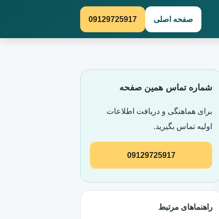
صفحه اصلی
09129725917
شماره تماس همین صفحه
برای هماهنگی و دریافت اطلاعات
اولیه تماس بگیرید.
09129725917
راهنماهای مرتبط