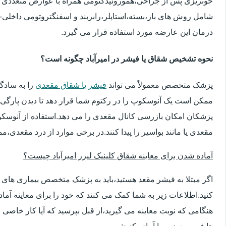
خونریزی پس از جراحی،هموروئیدکتومی همراه با عوارض متعددی 
شامل روش های باز،بسته،استاپلر،رابربند و اسفنگتروتومی داخلی-ج
درمان این عارضه مورد استفاده قرار می گیرد.
نحوه تشخیص شقاق یا فیشر در امیرآباد چگونه است؟
پزشک متخصص معمولاً می تواند
فیشر یا شقاق مقعدی
را به سادگ
ممکن است یک آنوسکوپ را در رکتوم شما قرار دهد تا دیدن پارگی 
پزشکان امکان بازرسی کانال مقعدی را می دهد.استفاده از آنوسک
مقعدی یا مانند بواسیر را پیدا کنند.در برخی موارد از درد مقعدی،م
آماده شدن برای معاینه شقاق کلینیک لیزر امیرآباد چیست؟
اگر مبتلا به فیشر مقعد هستید،باید به پزشک متخصص بیماری ها
کنید.اطلاعات زیر به شما کمک می کنند که خود را برای معاینه آماده 
هنگامی که نوبت معاینه می گیرید،از قبل بپرسید که آیا کار خاصی 