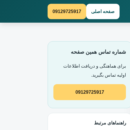
صفحه اصلی
09129725917
شماره تماس همین صفحه
برای هماهنگی و دریافت اطلاعات
اولیه تماس بگیرید.
09129725917
راهنماهای مرتبط