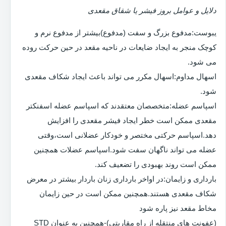
دلایل و عوامل بروز فیشر یا شقاق مقعدی
یبوست:مدفوع بزرگ و سفت (مدفوع)بیشتر از مدفوع نرم و
کوچک منجر به ایجاد ضایعات در ناحیه مقعد در حین حرکت روده
می شود.
اسهال مداوم:اسهال مکرر می تواند باعث ایجاد شکاف مقعدی
شود.
اسپاسم عضله:متخصصان معتقدند که اسپاسم عضله اسفنکتر
مقعدی ممکن است خطر ایجاد فیشر مقعدی را افزایش
دهد.اسپاسم حرکتی مختصر و خودکار عضلانی است،وقتی
عضله می تواند ناگهان سفت شود.اسپاسم عضلات همچنین
ممکن است روند بهبودی را تضعیف کند.
بارداری و زایمان:در اواخر بارداری زنان باردار بیشتر در معرض
شکاف مقعدی هستند.همچنین ممکن است در حین زایمان
مخاط مقعد نیز پاره شود
(عفونت های منتقله از راه مقاربتی)-همچنین به عنوان STD