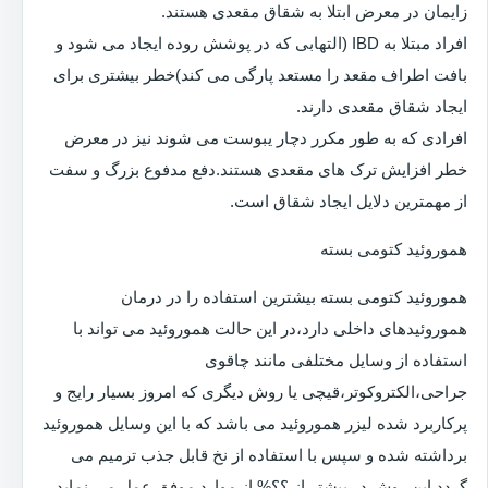
زایمان در معرض ابتلا به شقاق مقعدی هستند.
افراد مبتلا به IBD (التهابی که در پوشش روده ایجاد می شود و
بافت اطراف مقعد را مستعد پارگی می کند)خطر بیشتری برای
ایجاد شقاق مقعدی دارند.
افرادی که به طور مکرر دچار یبوست می شوند نیز در معرض
خطر افزایش ترک های مقعدی هستند.دفع مدفوع بزرگ و سفت
از مهمترین دلایل ایجاد شقاق است.
هموروئید کتومی بسته
هموروئید کتومی بسته بیشترین استفاده را در درمان
هموروئیدهای داخلی دارد،در این حالت هموروئید می تواند با
استفاده از وسایل مختلفی مانند چاقوی
جراحی،الکتروکوتر،قیچی یا روش دیگری که امروز بسیار رایج و
پرکاربرد شده لیزر هموروئید می باشد که با این وسایل هموروئید
برداشته شده و سپس با استفاده از نخ قابل جذب ترمیم می
گردد.این روش در بیشتر از ؟؟% از موارد موفق عمل می نماید.