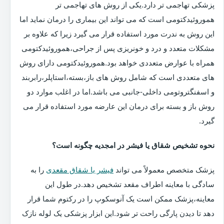
پزشکی تهاجمی تر دارد.یکی از روش های تهاجمی تر
هموروئیدکتومی است که می تواند این بیماری را درمان نماید اما
این روش به ندرت مورد استفاده قرار می گیرد زیرا که علاوه بر
مشکلات متعدد و درد و خونریزی پس از جراحی،هموروئیدکتومی
همراه با عوارض متعددی خواهد بود.هموروئیدکتومی دارای روش
های متعددی است که شامل روش های باز،بسته،استاپلر،رابربند
و اسفنگتروتومی داخلی-جانبی می باشد.اما در اغلب موارد دو
روش باز و بسته برای درمان این عارضه مورد استفاده قرار می
گیرد.
نحوه تشخیص شقاق یا فیشر در امجدیه چگونه است؟
پزشک متخصص معمولاً می تواند
فیشر یا شقاق مقعدی
را به
سادگی با معاینه اطراف مقعد تشخیص دهد.در طول این
معاینه،پزشک ممکن است یک آنوسکوپ را در رکتوم شما قرار
دهد تا دیدن پارگی راحت تر شود.این ابزار پزشکی یک لوله نازک