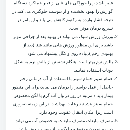
فیبر باشد.زیرا خوراکی های غنی از فیبر عملکرد دستگاه
گوارش را بهبود بخشیده و از یبوست جلوگیری می کند.در
نتیجه فشار وارده به رکتوم کاهش می یابد و این امر در
تسریع درمان موثر است.
ورزش ورزش سبک می تواند در بهبود بعد از جراحی موثر
باشد برای این منظور ورزش هایی مانند شنا (بعد از
بهبودی زخم )،پیاده روی و کگل پیشنهاد می شود.
بالش نرم بهتر است هنگام نشستن از بالش نرم به شکل
دونات استفاده نمایید.
حمام سیتز حمام سیتز با استفاده از آب درمانی زخم
حاصل از عمل بواسیر را درمان می نماید،برای این منظور
بیمار باید ؟ مرتبه در روز در وان آب گرم یا لگن مخصوص
حمام سیتز بنشینید.رعایت بهداشت در این زمینه ضروری
است زیرا امکان انتقال عفونت وجود دارد.
مصرف مایعات مصرف مایعات به خصوص آب می تواند
در نرم نمودن مدفوع و جلوگیری از یبوست موثر باشد.