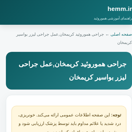
hemm.ir
راهنمای آموزشی هموروئید
صفحه اصلی
←
جراحی هموروئید کریمخان,عمل جراحی لیزر بواسیر
کریمخان
جراحی هموروئید کریمخان,عمل جراحی
لیزر بواسیر کریمخان
توجه:
این صفحه اطلاعات عمومی ارائه می‌کند. خونریزی،
درد شدید یا علائم مداوم باید توسط پزشک ارزیابی شود و
روش درمان برای همه افراد یکسان نیست.