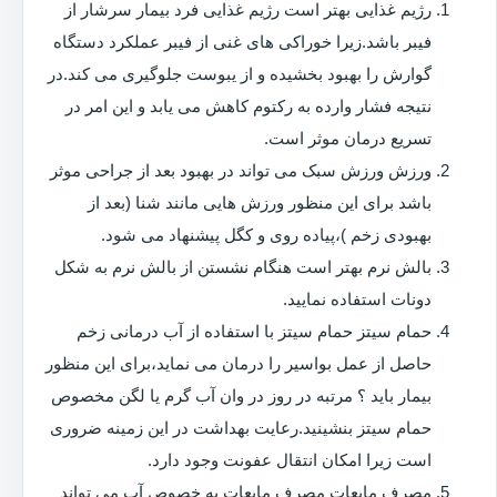
رژیم غذایی بهتر است رژیم غذایی فرد بیمار سرشار از
فیبر باشد.زیرا خوراکی های غنی از فیبر عملکرد دستگاه
گوارش را بهبود بخشیده و از یبوست جلوگیری می کند.در
نتیجه فشار وارده به رکتوم کاهش می یابد و این امر در
تسریع درمان موثر است.
ورزش ورزش سبک می تواند در بهبود بعد از جراحی موثر
باشد برای این منظور ورزش هایی مانند شنا (بعد از
بهبودی زخم )،پیاده روی و کگل پیشنهاد می شود.
بالش نرم بهتر است هنگام نشستن از بالش نرم به شکل
دونات استفاده نمایید.
حمام سیتز حمام سیتز با استفاده از آب درمانی زخم
حاصل از عمل بواسیر را درمان می نماید،برای این منظور
بیمار باید ؟ مرتبه در روز در وان آب گرم یا لگن مخصوص
حمام سیتز بنشینید.رعایت بهداشت در این زمینه ضروری
است زیرا امکان انتقال عفونت وجود دارد.
مصرف مایعات مصرف مایعات به خصوص آب می تواند