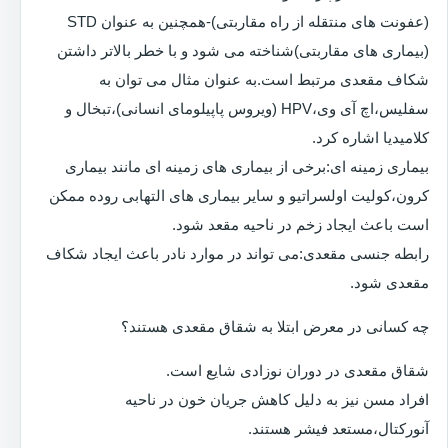
(عفونت های منتقله از راه مقاربتی)-همچنین به عنوان STD
(بیماری های مقاربتی)شناخته می شود و با خطر بالاتر داشتن
شکاف مقعدی مرتبط است.به عنوان مثال می توان به
سفلیس،اچ آی وی،HPV (ویروس پاپیلومای انسانی)،تبخال و
کلامیدیا اشاره کرد.
بیماری زمینه ای:برخی از بیماری های زمینه ای مانند بیماری
کرون،کولیت اولسراتیو و سایر بیماری های التهابی روده ممکن
است باعث ایجاد زخم در ناحیه مقعد شود.
رابطه جنسی مقعدی:می تواند در موارد نادر باعث ایجاد شکاف
مقعدی شود.
چه کسانی در معرض ابتلا به شقاق مقعدی هستند؟
شقاق مقعدی در دوران نوزادی شایع است.
افراد مسن نیز به دلیل کاهش جریان خون در ناحیه
آنورکتال،مستعد فیشر هستند.