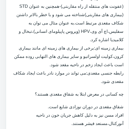
(عفونت های منتقله از راه مقاربتی)-همچنین به عنوان STD
(بیماری های مقاربتی)شناخته می شود و با خطر بالاتر داشتن
شکاف مقعدی مرتبط است.به عنوان مثال می توان به
سفلیس،اچ آی وی،HPV (ویروس پاپیلومای انسانی)،تبخال و
کلامیدیا اشاره کرد.
بیماری زمینه ای:برخی از بیماری های زمینه ای مانند بیماری
کرون،کولیت اولسراتیو و سایر بیماری های التهابی روده ممکن
است باعث ایجاد زخم در ناحیه مقعد شود.
رابطه جنسی مقعدی:می تواند در موارد نادر باعث ایجاد شکاف
مقعدی شود.
چه کسانی در معرض ابتلا به شقاق مقعدی هستند؟
شقاق مقعدی در دوران نوزادی شایع است.
افراد مسن نیز به دلیل کاهش جریان خون در ناحیه
آنورکتال،مستعد فیشر هستند.