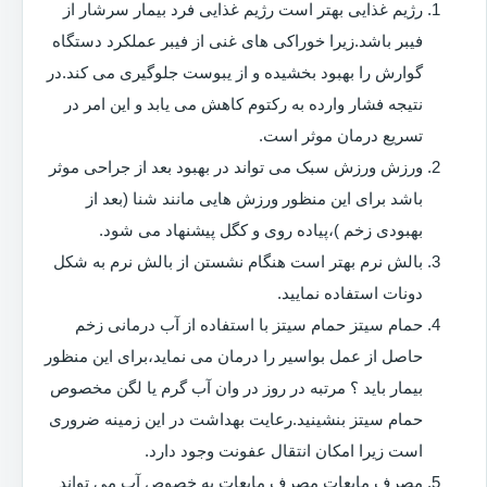
رژیم غذایی بهتر است رژیم غذایی فرد بیمار سرشار از
فیبر باشد.زیرا خوراکی های غنی از فیبر عملکرد دستگاه
گوارش را بهبود بخشیده و از یبوست جلوگیری می کند.در
نتیجه فشار وارده به رکتوم کاهش می یابد و این امر در
تسریع درمان موثر است.
ورزش ورزش سبک می تواند در بهبود بعد از جراحی موثر
باشد برای این منظور ورزش هایی مانند شنا (بعد از
بهبودی زخم )،پیاده روی و کگل پیشنهاد می شود.
بالش نرم بهتر است هنگام نشستن از بالش نرم به شکل
دونات استفاده نمایید.
حمام سیتز حمام سیتز با استفاده از آب درمانی زخم
حاصل از عمل بواسیر را درمان می نماید،برای این منظور
بیمار باید ؟ مرتبه در روز در وان آب گرم یا لگن مخصوص
حمام سیتز بنشینید.رعایت بهداشت در این زمینه ضروری
است زیرا امکان انتقال عفونت وجود دارد.
مصرف مایعات مصرف مایعات به خصوص آب می تواند