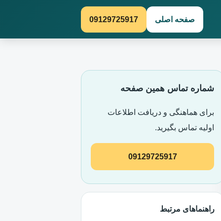
صفحه اصلی
09129725917
شماره تماس همین صفحه
برای هماهنگی و دریافت اطلاعات
اولیه تماس بگیرید.
09129725917
راهنماهای مرتبط