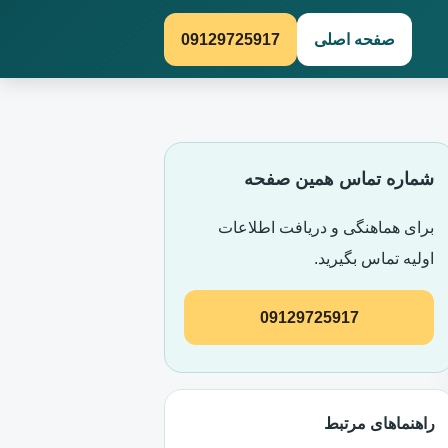
صفحه اصلی
09129725917
شماره تماس همین صفحه
برای هماهنگی و دریافت اطلاعات
اولیه تماس بگیرید.
09129725917
راهنماهای مرتبط