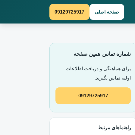
صفحه اصلی
09129725917
شماره تماس همین صفحه
برای هماهنگی و دریافت اطلاعات
اولیه تماس بگیرید.
09129725917
راهنماهای مرتبط