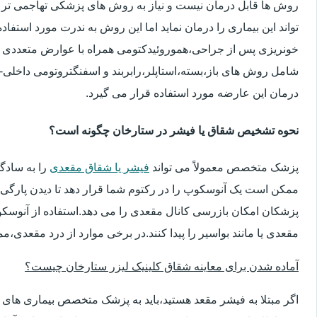
روش ها قابل درمان نیست و نیاز به روش های پزشکی تهاجمی تر 
تواند این بیماری را درمان نماید اما این روش به ندرت مورد استفاد
خونریزی پس از جراحی،هموروئیدکتومی همراه با عوارض متعددی 
شامل روش های باز،بسته،استاپلر،رابربند و اسفنگتروتومی داخلی-ج
درمان این عارضه مورد استفاده قرار می گیرد.
نحوه تشخیص شقاق یا فیشر در ستارخان چگونه است؟
پزشک متخصص معمولاً می تواند
فیشر یا شقاق مقعدی
را به سادگ
ممکن است یک آنوسکوپ را در رکتوم شما قرار دهد تا دیدن پارگی 
پزشکان امکان بازرسی کانال مقعدی را می دهد.استفاده از آنوسک
مقعدی یا مانند بواسیر را پیدا کنند.در برخی موارد از درد مقعدی،م
آماده شدن برای معاینه شقاق کلینیک لیزر ستارخان چیست؟
اگر مبتلا به فیشر مقعد هستید،باید به پزشک متخصص بیماری ها