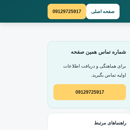
صفحه اصلی
09129725917
شماره تماس همین صفحه
برای هماهنگی و دریافت اطلاعات
اولیه تماس بگیرید.
09129725917
راهنماهای مرتبط