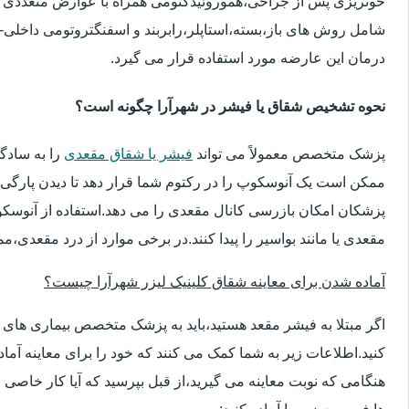
خونریزی پس از جراحی،هموروئیدکتومی همراه با عوارض متعددی 
شامل روش های باز،بسته،استاپلر،رابربند و اسفنگتروتومی داخلی-ج
درمان این عارضه مورد استفاده قرار می گیرد.
نحوه تشخیص شقاق یا فیشر در شهرآرا چگونه است؟
پزشک متخصص معمولاً می تواند
فیشر یا شقاق مقعدی
را به سادگ
ممکن است یک آنوسکوپ را در رکتوم شما قرار دهد تا دیدن پارگی 
پزشکان امکان بازرسی کانال مقعدی را می دهد.استفاده از آنوسک
مقعدی یا مانند بواسیر را پیدا کنند.در برخی موارد از درد مقعدی،م
آماده شدن برای معاینه شقاق کلینیک لیزر شهرآرا چیست؟
اگر مبتلا به فیشر مقعد هستید،باید به پزشک متخصص بیماری ها
کنید.اطلاعات زیر به شما کمک می کنند که خود را برای معاینه آماده 
هنگامی که نوبت معاینه می گیرید،از قبل بپرسید که آیا کار خاصی 