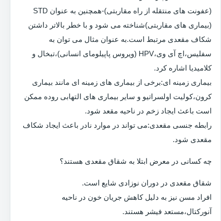
(عفونت های منتقله از راه مقاربتی)-همچنین به عنوان STD
(بیماری های مقاربتی)شناخته می شود و با خطر بالاتر داشتن
شکاف مقعدی مرتبط است.به عنوان مثال می توان به
سفلیس،اچ آی وی،HPV (ویروس پاپیلومای انسانی)،تبخال و
کلامیدیا اشاره کرد.
بیماری زمینه ای:برخی از بیماری های زمینه ای مانند بیماری
کرون،کولیت اولسراتیو و سایر بیماری های التهابی روده ممکن
است باعث ایجاد زخم در ناحیه مقعد شود.
رابطه جنسی مقعدی:می تواند در موارد نادر باعث ایجاد شکاف
مقعدی شود.
چه کسانی در معرض ابتلا به شقاق مقعدی هستند؟
شقاق مقعدی در دوران نوزادی شایع است.
افراد مسن نیز به دلیل کاهش جریان خون در ناحیه
آنورکتال،مستعد فیشر هستند.