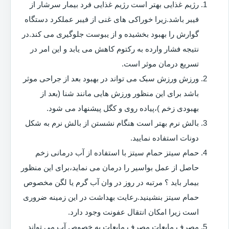
رژیم غذایی بهتر است رژیم غذایی فرد بیمار سرشار از
فیبر باشد.زیرا خوراکی های غنی از فیبر عملکرد دستگاه
گوارش را بهبود بخشیده و از یبوست جلوگیری می کند.در
نتیجه فشار وارده به رکتوم کاهش می یابد و این امر در
تسریع درمان موثر است.
ورزش ورزش سبک می تواند در بهبود بعد از جراحی موثر
باشد برای این منظور ورزش هایی مانند شنا (بعد از
بهبودی زخم )،پیاده روی و کگل پیشنهاد می شود.
بالش نرم بهتر است هنگام نشستن از بالش نرم به شکل
دونات استفاده نمایید.
حمام سیتز حمام سیتز با استفاده از آب درمانی زخم
حاصل از عمل بواسیر را درمان می نماید،برای این منظور
بیمار باید ؟ مرتبه در روز در وان آب گرم یا لگن مخصوص
حمام سیتز بنشینید.رعایت بهداشت در این زمینه ضروری
است زیرا امکان انتقال عفونت وجود دارد.
مصرف مایعات مصرف مایعات به خصوص آب می تواند