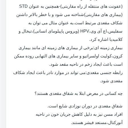
(عفونت های منتقله از راه مقاربتی)-همچنین به عنوان STD
(بیماری های مقاربتی)شناخته می شود و با خطر بالاتر داشتن
شکاف مقعدی مرتبط است.به عنوان مثال می توان به
سفلیس،اچ آی وی،HPV (ویروس پاپیلومای انسانی)،تبخال و
کلامیدیا اشاره کرد.
بیماری زمینه ای:برخی از بیماری های زمینه ای مانند بیماری
کرون،کولیت اولسراتیو و سایر بیماری های التهابی روده ممکن
است باعث ایجاد زخم در ناحیه مقعد شود.
رابطه جنسی مقعدی:می تواند در موارد نادر باعث ایجاد شکاف
مقعدی شود.
چه کسانی در معرض ابتلا به شقاق مقعدی هستند؟
شقاق مقعدی در دوران نوزادی شایع است.
افراد مسن نیز به دلیل کاهش جریان خون در ناحیه
آنورکتال،مستعد فیشر هستند.