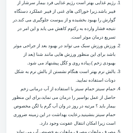
رژیم غذایی بهتر است رژیم غذایی فرد بیمار سرشار از
فیبر باشد.زیرا خوراکی های غنی از فیبر عملکرد دستگاه
گوارش را بهبود بخشیده و از یبوست جلوگیری می کند.در
نتیجه فشار وارده به رکتوم کاهش می یابد و این امر در
تسریع درمان موثر است.
ورزش ورزش سبک می تواند در بهبود بعد از جراحی موثر
باشد برای این منظور ورزش هایی مانند شنا (بعد از
بهبودی زخم )،پیاده روی و کگل پیشنهاد می شود.
بالش نرم بهتر است هنگام نشستن از بالش نرم به شکل
دونات استفاده نمایید.
حمام سیتز حمام سیتز با استفاده از آب درمانی زخم
حاصل از عمل بواسیر را درمان می نماید،برای این منظور
بیمار باید ؟ مرتبه در روز در وان آب گرم یا لگن مخصوص
حمام سیتز بنشینید.رعایت بهداشت در این زمینه ضروری
است زیرا امکان انتقال عفونت وجود دارد.
مصرف مایعات مصرف مایعات به خصوص آب می تواند