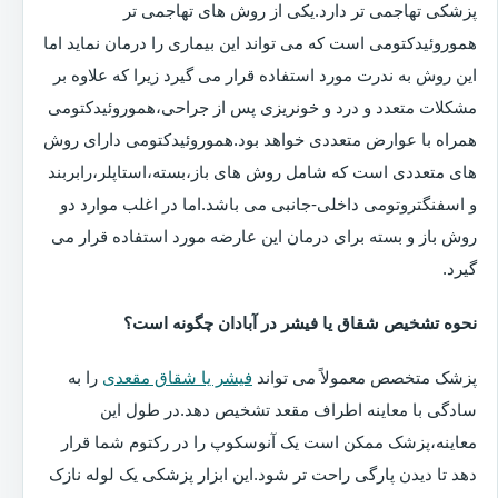
پزشکی تهاجمی تر دارد.یکی از روش های تهاجمی تر
هموروئیدکتومی است که می تواند این بیماری را درمان نماید اما
این روش به ندرت مورد استفاده قرار می گیرد زیرا که علاوه بر
مشکلات متعدد و درد و خونریزی پس از جراحی،هموروئیدکتومی
همراه با عوارض متعددی خواهد بود.هموروئیدکتومی دارای روش
های متعددی است که شامل روش های باز،بسته،استاپلر،رابربند
و اسفنگتروتومی داخلی-جانبی می باشد.اما در اغلب موارد دو
روش باز و بسته برای درمان این عارضه مورد استفاده قرار می
گیرد.
نحوه تشخیص شقاق یا فیشر در آبادان چگونه است؟
پزشک متخصص معمولاً می تواند
فیشر یا شقاق مقعدی
را به
سادگی با معاینه اطراف مقعد تشخیص دهد.در طول این
معاینه،پزشک ممکن است یک آنوسکوپ را در رکتوم شما قرار
دهد تا دیدن پارگی راحت تر شود.این ابزار پزشکی یک لوله نازک