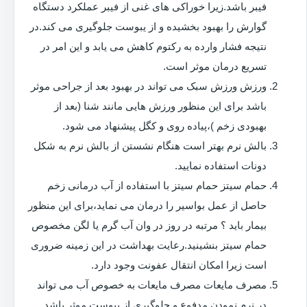
فیبر باشد.زیرا خوراکی های غنی از فیبر عملکرد دستگاه
گوارش را بهبود بخشیده و از یبوست جلوگیری می کند.در
نتیجه فشار وارده به رکتوم کاهش می یابد و این امر در
تسریع درمان موثر است.
ورزش ورزش سبک می تواند در بهبود بعد از جراحی موثر
باشد برای این منظور ورزش هایی مانند شنا (بعد از
بهبودی زخم )،پیاده روی و کگل پیشنهاد می شود.
بالش نرم بهتر است هنگام نشستن از بالش نرم به شکل
دونات استفاده نمایید.
حمام سیتز حمام سیتز با استفاده از آب درمانی زخم
حاصل از عمل بواسیر را درمان می نماید،برای این منظور
بیمار باید ؟ مرتبه در روز در وان آب گرم یا لگن مخصوص
حمام سیتز بنشینید.رعایت بهداشت در این زمینه ضروری
است زیرا امکان انتقال عفونت وجود دارد.
مصرف مایعات مصرف مایعات به خصوص آب می تواند
در نرم نمودن مدفوع و جلوگیری از یبوست موثر باشد.