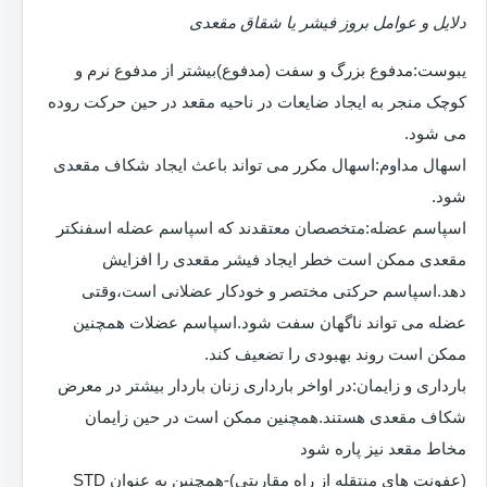
دلایل و عوامل بروز فیشر یا شقاق مقعدی
یبوست:مدفوع بزرگ و سفت (مدفوع)بیشتر از مدفوع نرم و
کوچک منجر به ایجاد ضایعات در ناحیه مقعد در حین حرکت روده
می شود.
اسهال مداوم:اسهال مکرر می تواند باعث ایجاد شکاف مقعدی
شود.
اسپاسم عضله:متخصصان معتقدند که اسپاسم عضله اسفنکتر
مقعدی ممکن است خطر ایجاد فیشر مقعدی را افزایش
دهد.اسپاسم حرکتی مختصر و خودکار عضلانی است،وقتی
عضله می تواند ناگهان سفت شود.اسپاسم عضلات همچنین
ممکن است روند بهبودی را تضعیف کند.
بارداری و زایمان:در اواخر بارداری زنان باردار بیشتر در معرض
شکاف مقعدی هستند.همچنین ممکن است در حین زایمان
مخاط مقعد نیز پاره شود
(عفونت های منتقله از راه مقاربتی)-همچنین به عنوان STD