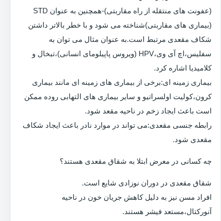
(عفونت های منتقله از راه مقاربتی)-همچنین به عنوان STD
(بیماری های مقاربتی)شناخته می شود و با خطر بالاتر داشتن
شکاف مقعدی مرتبط است.به عنوان مثال می توان به
سفلیس،اچ آی وی،HPV (ویروس پاپیلومای انسانی)،تبخال و
کلامیدیا اشاره کرد.
بیماری زمینه ای:برخی از بیماری های زمینه ای مانند بیماری
کرون،کولیت اولسراتیو و سایر بیماری های التهابی روده ممکن
است باعث ایجاد زخم در ناحیه مقعد شود.
رابطه جنسی مقعدی:می تواند در موارد نادر باعث ایجاد شکاف
مقعدی شود.
چه کسانی در معرض ابتلا به شقاق مقعدی هستند؟
شقاق مقعدی در دوران نوزادی شایع است.
افراد مسن نیز به دلیل کاهش جریان خون در ناحیه
آنورکتال،مستعد فیشر هستند.