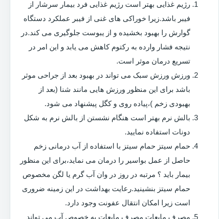
رژیم غذایی بهتر است رژیم غذایی فرد بیمار سرشار از
فیبر باشد.زیرا خوراکی های غنی از فیبر عملکرد دستگاه
گوارش را بهبود بخشیده و از یبوست جلوگیری می کند.در
نتیجه فشار وارده به رکتوم کاهش می یابد و این امر در
تسریع درمان موثر است.
ورزش ورزش سبک می تواند در بهبود بعد از جراحی موثر
باشد برای این منظور ورزش هایی مانند شنا (بعد از
بهبودی زخم )،پیاده روی و کگل پیشنهاد می شود.
بالش نرم بهتر است هنگام نشستن از بالش نرم به شکل
دونات استفاده نمایید.
حمام سیتز حمام سیتز با استفاده از آب درمانی زخم
حاصل از عمل بواسیر را درمان می نماید،برای این منظور
بیمار باید ؟ مرتبه در روز در وان آب گرم یا لگن مخصوص
حمام سیتز بنشینید.رعایت بهداشت در این زمینه ضروری
است زیرا امکان انتقال عفونت وجود دارد.
مصرف مایعات مصرف مایعات به خصوص آب می تواند