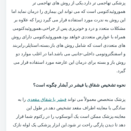
پزشکی تهاجمی تر دارد.یکی از روش های تهاجمی تر
هموروئیدکتومی است که می تواند این بیماری را درمان نماید اما
این روش به ندرت مورد استفاده قرار می گیرد زیرا که علاوه بر
مشکلات متعدد و درد و خونریزی پس از جراحی،هموروئیدکتومی
همراه با عوارض متعددی خواهد بود.هموروئیدکتومی دارای روش
های متعددی است که شامل روش های باز،بسته،استاپلر،رابربند
و اسفنگتروتومی داخلی-جانبی می باشد.اما در اغلب موارد دو
روش باز و بسته برای درمان این عارضه مورد استفاده قرار می
گیرد.
نحوه تشخیص شقاق یا فیشر در آبشار چگونه است؟
پزشک متخصص معمولاً می تواند
فیشر یا شقاق مقعدی
را به
سادگی با معاینه اطراف مقعد تشخیص دهد.در طول این
معاینه،پزشک ممکن است یک آنوسکوپ را در رکتوم شما قرار
دهد تا دیدن پارگی راحت تر شود.این ابزار پزشکی یک لوله نازک