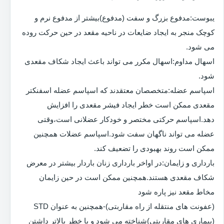
یبوست:مدفوع بزرگ و سفت (مدفوع)بیشتر از مدفوع نرم و
کوچک منجر به ایجاد ضایعات در ناحیه مقعد در حین حرکت روده
می شود.
اسهال مداوم:اسهال مکرر می تواند باعث ایجاد شکاف مقعدی
شود.
اسپاسم عضله:متخصصان معتقدند که اسپاسم عضله اسفنکتر
مقعدی ممکن است خطر ایجاد فیشر مقعدی را افزایش
دهد.اسپاسم حرکتی مختصر و خودکار عضلانی است،وقتی
عضله می تواند ناگهان سفت شود.اسپاسم عضلات همچنین
ممکن است روند بهبودی را تضعیف کند.
بارداری و زایمان:در اواخر بارداری زنان باردار بیشتر در معرض
شکاف مقعدی هستند.همچنین ممکن است در حین زایمان
مخاط مقعد نیز پاره شود
(عفونت های منتقله از راه مقاربتی)-همچنین به عنوان STD
(بیماری های مقاربتی)شناخته می شود و با خطر بالاتر داشتن