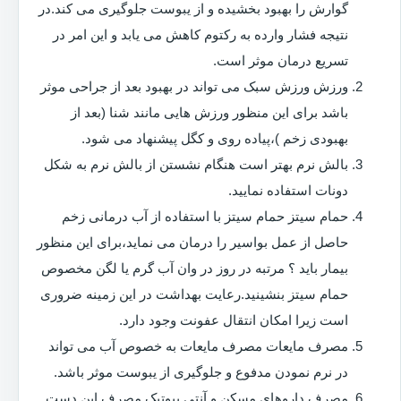
گوارش را بهبود بخشیده و از یبوست جلوگیری می کند.در
نتیجه فشار وارده به رکتوم کاهش می یابد و این امر در
تسریع درمان موثر است.
ورزش ورزش سبک می تواند در بهبود بعد از جراحی موثر
باشد برای این منظور ورزش هایی مانند شنا (بعد از
بهبودی زخم )،پیاده روی و کگل پیشنهاد می شود.
بالش نرم بهتر است هنگام نشستن از بالش نرم به شکل
دونات استفاده نمایید.
حمام سیتز حمام سیتز با استفاده از آب درمانی زخم
حاصل از عمل بواسیر را درمان می نماید،برای این منظور
بیمار باید ؟ مرتبه در روز در وان آب گرم یا لگن مخصوص
حمام سیتز بنشینید.رعایت بهداشت در این زمینه ضروری
است زیرا امکان انتقال عفونت وجود دارد.
مصرف مایعات مصرف مایعات به خصوص آب می تواند
در نرم نمودن مدفوع و جلوگیری از یبوست موثر باشد.
مصرف داروهای مسکن و آنتی بیوتیک مصرف این دست