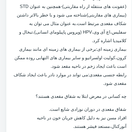
(عفونت های منتقله از راه مقاربتی)-همچنین به عنوان STD
(بیماری های مقاربتی)شناخته می شود و با خطر بالاتر داشتن
شکاف مقعدی مرتبط است.به عنوان مثال می توان به
سفلیس،اچ آی وی،HPV (ویروس پاپیلومای انسانی)،تبخال و
کلامیدیا اشاره کرد.
بیماری زمینه ای:برخی از بیماری های زمینه ای مانند بیماری
کرون،کولیت اولسراتیو و سایر بیماری های التهابی روده ممکن
است باعث ایجاد زخم در ناحیه مقعد شود.
رابطه جنسی مقعدی:می تواند در موارد نادر باعث ایجاد شکاف
مقعدی شود.
چه کسانی در معرض ابتلا به شقاق مقعدی هستند؟
شقاق مقعدی در دوران نوزادی شایع است.
افراد مسن نیز به دلیل کاهش جریان خون در ناحیه
آنورکتال،مستعد فیشر هستند.