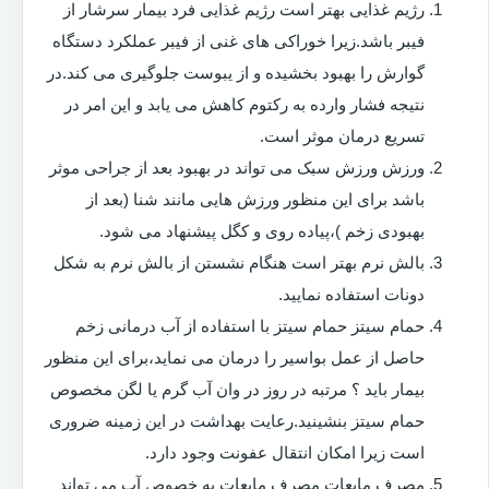
رژیم غذایی بهتر است رژیم غذایی فرد بیمار سرشار از
فیبر باشد.زیرا خوراکی های غنی از فیبر عملکرد دستگاه
گوارش را بهبود بخشیده و از یبوست جلوگیری می کند.در
نتیجه فشار وارده به رکتوم کاهش می یابد و این امر در
تسریع درمان موثر است.
ورزش ورزش سبک می تواند در بهبود بعد از جراحی موثر
باشد برای این منظور ورزش هایی مانند شنا (بعد از
بهبودی زخم )،پیاده روی و کگل پیشنهاد می شود.
بالش نرم بهتر است هنگام نشستن از بالش نرم به شکل
دونات استفاده نمایید.
حمام سیتز حمام سیتز با استفاده از آب درمانی زخم
حاصل از عمل بواسیر را درمان می نماید،برای این منظور
بیمار باید ؟ مرتبه در روز در وان آب گرم یا لگن مخصوص
حمام سیتز بنشینید.رعایت بهداشت در این زمینه ضروری
است زیرا امکان انتقال عفونت وجود دارد.
مصرف مایعات مصرف مایعات به خصوص آب می تواند