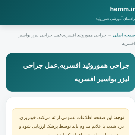
hemm.ir
راهنمای آموزشی هموروئید
صفحه اصلی
←
جراحی هموروئید افسریه,عمل جراحی لیزر بواسیر
افسریه
جراحی هموروئید افسریه,عمل جراحی
لیزر بواسیر افسریه
توجه:
این صفحه اطلاعات عمومی ارائه می‌کند. خونریزی،
درد شدید یا علائم مداوم باید توسط پزشک ارزیابی شود و
روش درمان برای همه افراد یکسان نیست.