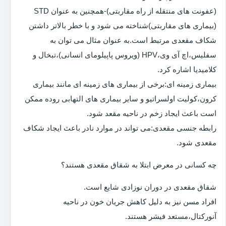
(عفونت های منتقله از راه مقاربتی)-همچنین به عنوان STD
(بیماری های مقاربتی)شناخته می شود و با خطر بالاتر داشتن
شکاف مقعدی مرتبط است.به عنوان مثال می توان به
سفلیس،اچ آی وی،HPV (ویروس پاپیلومای انسانی)،تبخال و
کلامیدیا اشاره کرد.
بیماری زمینه ای:برخی از بیماری های زمینه ای مانند بیماری
کرون،کولیت اولسراتیو و سایر بیماری های التهابی روده ممکن
است باعث ایجاد زخم در ناحیه مقعد شود.
رابطه جنسی مقعدی:می تواند در موارد نادر باعث ایجاد شکاف
مقعدی شود.
چه کسانی در معرض ابتلا به شقاق مقعدی هستند؟
شقاق مقعدی در دوران نوزادی شایع است.
افراد مسن نیز به دلیل کاهش جریان خون در ناحیه
آنورکتال،مستعد فیشر هستند.