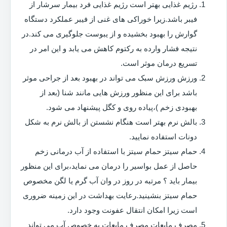
رژیم غذایی بهتر است رژیم غذایی فرد بیمار سرشار از
فیبر باشد.زیرا خوراکی های غنی از فیبر عملکرد دستگاه
گوارش را بهبود بخشیده و از یبوست جلوگیری می کند.در
نتیجه فشار وارده به رکتوم کاهش می یابد و این امر در
تسریع درمان موثر است.
ورزش ورزش سبک می تواند در بهبود بعد از جراحی موثر
باشد برای این منظور ورزش هایی مانند شنا (بعد از
بهبودی زخم )،پیاده روی و کگل پیشنهاد می شود.
بالش نرم بهتر است هنگام نشستن از بالش نرم به شکل
دونات استفاده نمایید.
حمام سیتز حمام سیتز با استفاده از آب درمانی زخم
حاصل از عمل بواسیر را درمان می نماید،برای این منظور
بیمار باید ؟ مرتبه در روز در وان آب گرم یا لگن مخصوص
حمام سیتز بنشینید.رعایت بهداشت در این زمینه ضروری
است زیرا امکان انتقال عفونت وجود دارد.
مصرف مایعات مصرف مایعات به خصوص آب می تواند