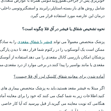
خونریزی پس از جراحی،هموروئیدکتومی همراه با عوارض متعددی 
شامل روش های باز،بسته،استاپلر،رابربند و اسفنگتروتومی داخلی-ج
درمان این عارضه مورد استفاده قرار می گیرد.
نحوه تشخیص شقاق یا فیشر در آق قلا چگونه است؟
پزشک متخصص معمولاً می تواند
فیشر یا شقاق مقعدی
را به سادگ
ممکن است یک آنوسکوپ را در رکتوم شما قرار دهد تا دیدن پارگی 
پزشکان امکان بازرسی کانال مقعدی را می دهد.استفاده از آنوسک
مقعدی یا مانند بواسیر را پیدا کنند.در برخی موارد از درد مقعدی،م
آماده شدن برای معاینه شقاق کلینیک لیزر آق قلا چیست؟
اگر مبتلا به فیشر مقعد هستید،باید به پزشک متخصص بیماری ها
کنید.اطلاعات زیر به شما کمک می کنند که خود را برای معاینه آماده 
هنگامی که نوبت معاینه می گیرید،از قبل بپرسید که آیا کار خاصی 