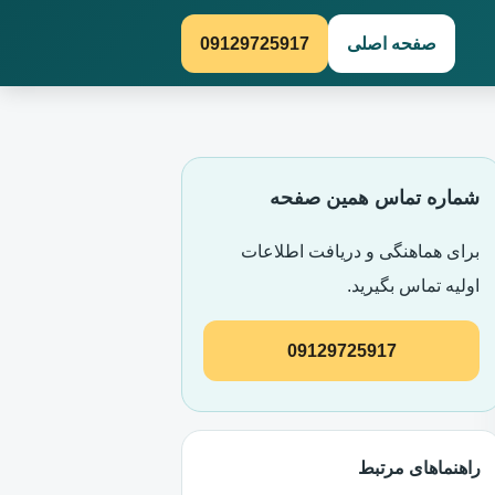
صفحه اصلی
09129725917
شماره تماس همین صفحه
برای هماهنگی و دریافت اطلاعات
اولیه تماس بگیرید.
09129725917
راهنماهای مرتبط