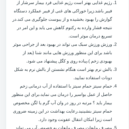
رژیم غذایی بهتر است رژیم غذایی فرد بیمار سرشار از
فیبر باشد.زیرا خوراکی های غنی از فیبر عملکرد دستگاه
گوارش را بهبود بخشیده و از یبوست جلوگیری می کند.در
نتیجه فشار وارده به رکتوم کاهش می یابد و این امر در
تسریع درمان موثر است.
ورزش ورزش سبک می تواند در بهبود بعد از جراحی موثر
باشد برای این منظور ورزش هایی مانند شنا (بعد از
بهبودی زخم )،پیاده روی و کگل پیشنهاد می شود.
بالش نرم بهتر است هنگام نشستن از بالش نرم به شکل
دونات استفاده نمایید.
حمام سیتز حمام سیتز با استفاده از آب درمانی زخم
حاصل از عمل بواسیر را درمان می نماید،برای این منظور
بیمار باید ؟ مرتبه در روز در وان آب گرم یا لگن مخصوص
حمام سیتز بنشینید.رعایت بهداشت در این زمینه ضروری
است زیرا امکان انتقال عفونت وجود دارد.
مصرف مایعات مصرف مایعات به خصوص آب می تواند