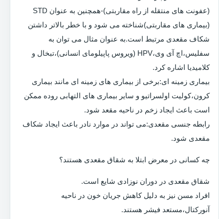
(عفونت های منتقله از راه مقاربتی)-همچنین به عنوان STD
(بیماری های مقاربتی)شناخته می شود و با خطر بالاتر داشتن
شکاف مقعدی مرتبط است.به عنوان مثال می توان به
سفلیس،اچ آی وی،HPV (ویروس پاپیلومای انسانی)،تبخال و
کلامیدیا اشاره کرد.
بیماری زمینه ای:برخی از بیماری های زمینه ای مانند بیماری
کرون،کولیت اولسراتیو و سایر بیماری های التهابی روده ممکن
است باعث ایجاد زخم در ناحیه مقعد شود.
رابطه جنسی مقعدی:می تواند در موارد نادر باعث ایجاد شکاف
مقعدی شود.
چه کسانی در معرض ابتلا به شقاق مقعدی هستند؟
شقاق مقعدی در دوران نوزادی شایع است.
افراد مسن نیز به دلیل کاهش جریان خون در ناحیه
آنورکتال،مستعد فیشر هستند.