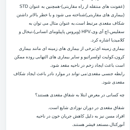
(عفونت های منتقله از راه مقاربتی)-همچنین به عنوان STD
(بیماری های مقاربتی)شناخته می شود و با خطر بالاتر داشتن
شکاف مقعدی مرتبط است.به عنوان مثال می توان به
سفلیس،اچ آی وی،HPV (ویروس پاپیلومای انسانی)،تبخال و
کلامیدیا اشاره کرد.
بیماری زمینه ای:برخی از بیماری های زمینه ای مانند بیماری
کرون،کولیت اولسراتیو و سایر بیماری های التهابی روده ممکن
است باعث ایجاد زخم در ناحیه مقعد شود.
رابطه جنسی مقعدی:می تواند در موارد نادر باعث ایجاد شکاف
مقعدی شود.
چه کسانی در معرض ابتلا به شقاق مقعدی هستند؟
شقاق مقعدی در دوران نوزادی شایع است.
افراد مسن نیز به دلیل کاهش جریان خون در ناحیه
آنورکتال،مستعد فیشر هستند.