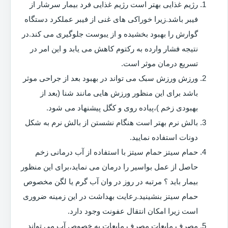
رژیم غذایی بهتر است رژیم غذایی فرد بیمار سرشار از
فیبر باشد.زیرا خوراکی های غنی از فیبر عملکرد دستگاه
گوارش را بهبود بخشیده و از یبوست جلوگیری می کند.در
نتیجه فشار وارده به رکتوم کاهش می یابد و این امر در
تسریع درمان موثر است.
ورزش ورزش سبک می تواند در بهبود بعد از جراحی موثر
باشد برای این منظور ورزش هایی مانند شنا (بعد از
بهبودی زخم )،پیاده روی و کگل پیشنهاد می شود.
بالش نرم بهتر است هنگام نشستن از بالش نرم به شکل
دونات استفاده نمایید.
حمام سیتز حمام سیتز با استفاده از آب درمانی زخم
حاصل از عمل بواسیر را درمان می نماید،برای این منظور
بیمار باید ؟ مرتبه در روز در وان آب گرم یا لگن مخصوص
حمام سیتز بنشینید.رعایت بهداشت در این زمینه ضروری
است زیرا امکان انتقال عفونت وجود دارد.
مصرف مایعات مصرف مایعات به خصوص آب می تواند