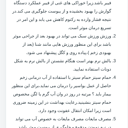
فیبر باشد.زیرا خوراکی های غنی از فیبر عملکرد دستگاه
گوارش را بهبود بخشیده و از یبوست جلوگیری می کند.در
نتیجه فشار وارده به رکتوم کاهش می یابد و این امر در
تسریع درمان موثر است.
ورزش ورزش سبک می تواند در بهبود بعد از جراحی موثر
باشد برای این منظور ورزش هایی مانند شنا (بعد از
بهبودی زخم )،پیاده روی و کگل پیشنهاد می شود.
بالش نرم بهتر است هنگام نشستن از بالش نرم به شکل
دونات استفاده نمایید.
حمام سیتز حمام سیتز با استفاده از آب درمانی زخم
حاصل از عمل بواسیر را درمان می نماید،برای این منظور
بیمار باید ؟ مرتبه در روز در وان آب گرم یا لگن مخصوص
حمام سیتز بنشینید.رعایت بهداشت در این زمینه ضروری
است زیرا امکان انتقال عفونت وجود دارد.
مصرف مایعات مصرف مایعات به خصوص آب می تواند
در نرم نمودن مدفوع و جلوگیری از یبوست موثر باشد.