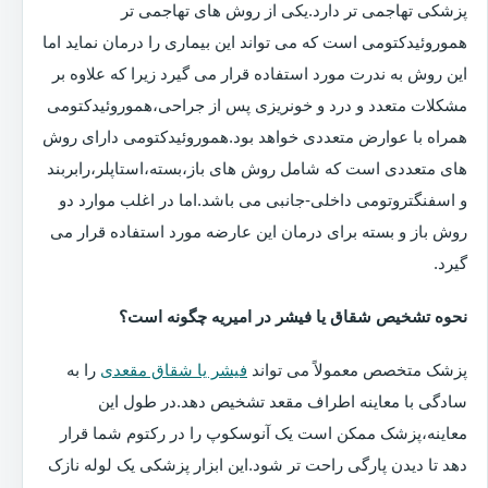
پزشکی تهاجمی تر دارد.یکی از روش های تهاجمی تر
هموروئیدکتومی است که می تواند این بیماری را درمان نماید اما
این روش به ندرت مورد استفاده قرار می گیرد زیرا که علاوه بر
مشکلات متعدد و درد و خونریزی پس از جراحی،هموروئیدکتومی
همراه با عوارض متعددی خواهد بود.هموروئیدکتومی دارای روش
های متعددی است که شامل روش های باز،بسته،استاپلر،رابربند
و اسفنگتروتومی داخلی-جانبی می باشد.اما در اغلب موارد دو
روش باز و بسته برای درمان این عارضه مورد استفاده قرار می
گیرد.
نحوه تشخیص شقاق یا فیشر در امیریه چگونه است؟
پزشک متخصص معمولاً می تواند
فیشر یا شقاق مقعدی
را به
سادگی با معاینه اطراف مقعد تشخیص دهد.در طول این
معاینه،پزشک ممکن است یک آنوسکوپ را در رکتوم شما قرار
دهد تا دیدن پارگی راحت تر شود.این ابزار پزشکی یک لوله نازک