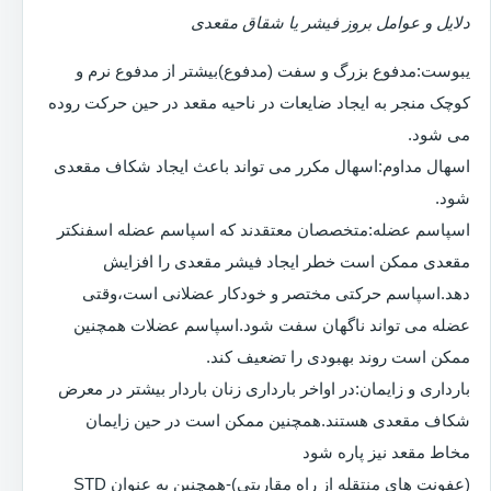
دلایل و عوامل بروز فیشر یا شقاق مقعدی
یبوست:مدفوع بزرگ و سفت (مدفوع)بیشتر از مدفوع نرم و
کوچک منجر به ایجاد ضایعات در ناحیه مقعد در حین حرکت روده
می شود.
اسهال مداوم:اسهال مکرر می تواند باعث ایجاد شکاف مقعدی
شود.
اسپاسم عضله:متخصصان معتقدند که اسپاسم عضله اسفنکتر
مقعدی ممکن است خطر ایجاد فیشر مقعدی را افزایش
دهد.اسپاسم حرکتی مختصر و خودکار عضلانی است،وقتی
عضله می تواند ناگهان سفت شود.اسپاسم عضلات همچنین
ممکن است روند بهبودی را تضعیف کند.
بارداری و زایمان:در اواخر بارداری زنان باردار بیشتر در معرض
شکاف مقعدی هستند.همچنین ممکن است در حین زایمان
مخاط مقعد نیز پاره شود
(عفونت های منتقله از راه مقاربتی)-همچنین به عنوان STD