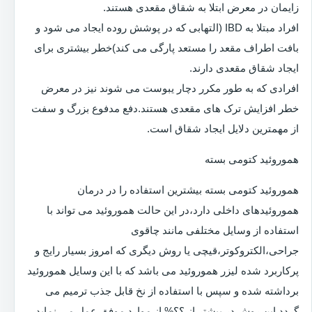
زایمان در معرض ابتلا به شقاق مقعدی هستند.
افراد مبتلا به IBD (التهابی که در پوشش روده ایجاد می شود و
بافت اطراف مقعد را مستعد پارگی می کند)خطر بیشتری برای
ایجاد شقاق مقعدی دارند.
افرادی که به طور مکرر دچار یبوست می شوند نیز در معرض
خطر افزایش ترک های مقعدی هستند.دفع مدفوع بزرگ و سفت
از مهمترین دلایل ایجاد شقاق است.
هموروئید کتومی بسته
هموروئید کتومی بسته بیشترین استفاده را در درمان
هموروئیدهای داخلی دارد،در این حالت هموروئید می تواند با
استفاده از وسایل مختلفی مانند چاقوی
جراحی،الکتروکوتر،قیچی یا روش دیگری که امروز بسیار رایج و
پرکاربرد شده لیزر هموروئید می باشد که با این وسایل هموروئید
برداشته شده و سپس با استفاده از نخ قابل جذب ترمیم می
گردد.این روش در بیشتر از ؟؟% از موارد موفق عمل می نماید.