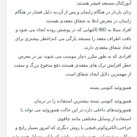
آنورکتال،مستعد فیشر هستند.
زنان باردار در هنگام زایمان و پس از آن،به دلیل فشار در هنگام
زایمان در معرض ابتلا به شقاق مقعدی هستند.
افراد مبتلا به IBD (التهابی که در پوشش روده ایجاد می شود و
بافت اطراف مقعد را مستعد پارگی می کند)خطر بیشتری برای
ایجاد شقاق مقعدی دارند.
افرادی که به طور مکرر دچار یبوست می شوند نیز در معرض
خطر افزایش ترک های مقعدی هستند.دفع مدفوع بزرگ و سفت
از مهمترین دلایل ایجاد شقاق است.
هموروئید کتومی بسته
هموروئید کتومی بسته بیشترین استفاده را در درمان
هموروئیدهای داخلی دارد،در این حالت هموروئید می تواند با
استفاده از وسایل مختلفی مانند چاقوی
جراحی،الکتروکوتر،قیچی یا روش دیگری که امروز بسیار رایج و
پرکاربرد شده لیزر هموروئید می باشد که با این وسایل هموروئید