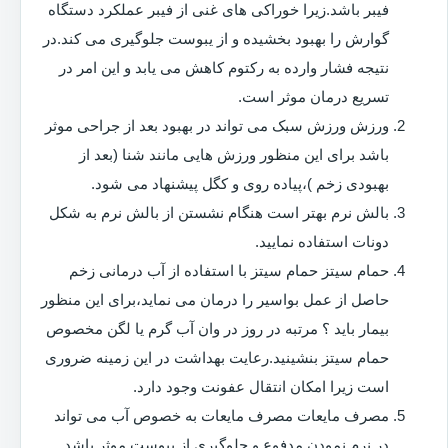
فیبر باشد.زیرا خوراکی های غنی از فیبر عملکرد دستگاه
گوارش را بهبود بخشیده و از یبوست جلوگیری می کند.در
نتیجه فشار وارده به رکتوم کاهش می یابد و این امر در
تسریع درمان موثر است.
ورزش ورزش سبک می تواند در بهبود بعد از جراحی موثر
باشد برای این منظور ورزش هایی مانند شنا (بعد از
بهبودی زخم )،پیاده روی و کگل پیشنهاد می شود.
بالش نرم بهتر است هنگام نشستن از بالش نرم به شکل
دونات استفاده نمایید.
حمام سیتز حمام سیتز با استفاده از آب درمانی زخم
حاصل از عمل بواسیر را درمان می نماید،برای این منظور
بیمار باید ؟ مرتبه در روز در وان آب گرم یا لگن مخصوص
حمام سیتز بنشینید.رعایت بهداشت در این زمینه ضروری
است زیرا امکان انتقال عفونت وجود دارد.
مصرف مایعات مصرف مایعات به خصوص آب می تواند
در نرم نمودن مدفوع و جلوگیری از یبوست موثر باشد.