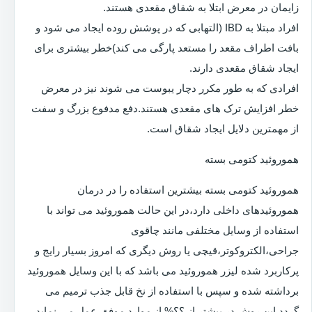
زایمان در معرض ابتلا به شقاق مقعدی هستند.
افراد مبتلا به IBD (التهابی که در پوشش روده ایجاد می شود و
بافت اطراف مقعد را مستعد پارگی می کند)خطر بیشتری برای
ایجاد شقاق مقعدی دارند.
افرادی که به طور مکرر دچار یبوست می شوند نیز در معرض
خطر افزایش ترک های مقعدی هستند.دفع مدفوع بزرگ و سفت
از مهمترین دلایل ایجاد شقاق است.
هموروئید کتومی بسته
هموروئید کتومی بسته بیشترین استفاده را در درمان
هموروئیدهای داخلی دارد،در این حالت هموروئید می تواند با
استفاده از وسایل مختلفی مانند چاقوی
جراحی،الکتروکوتر،قیچی یا روش دیگری که امروز بسیار رایج و
پرکاربرد شده لیزر هموروئید می باشد که با این وسایل هموروئید
برداشته شده و سپس با استفاده از نخ قابل جذب ترمیم می
گردد.این روش در بیشتر از ؟؟% از موارد موفق عمل می نماید.