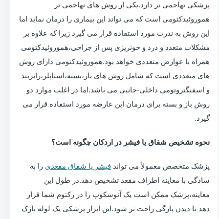
پزشکی تهاجمی تر دارد.یکی از روش های تهاجمی تر
هموروئیدکتومی است که می تواند این بیماری را درمان نماید اما
این روش به ندرت مورد استفاده قرار می گیرد زیرا که علاوه بر
مشکلات متعدد و درد و خونریزی پس از جراحی،هموروئیدکتومی
همراه با عوارض متعددی خواهد بود.هموروئیدکتومی دارای روش
های متعددی است که شامل روش های باز،بسته،استاپلر،رابربند
و اسفنگتروتومی داخلی-جانبی می باشد.اما در اغلب موارد دو
روش باز و بسته برای درمان این عارضه مورد استفاده قرار می
گیرد.
نحوه تشخیص شقاق یا فیشر در اردکان چگونه است؟
پزشک متخصص معمولاً می تواند
فیشر یا شقاق مقعدی
را به
سادگی با معاینه اطراف مقعد تشخیص دهد.در طول این
معاینه،پزشک ممکن است یک آنوسکوپ را در رکتوم شما قرار
دهد تا دیدن پارگی راحت تر شود.این ابزار پزشکی یک لوله نازک