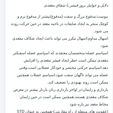
دلایل و عوامل بروز فیشر یا شقاق مقعدی
یبوست:مدفوع بزرگ و سفت (مدفوع)بیشتر از مدفوع نرم و
کوچک منجر به ایجاد ضایعات در ناحیه مقعد در حین حرکت روده
می شود.
اسهال مداوم:اسهال مکرر می تواند باعث ایجاد شکاف مقعدی
شود.
اسپاسم عضله:متخصصان معتقدند که اسپاسم عضله اسفنکتر
مقعدی ممکن است خطر ایجاد فیشر مقعدی را افزایش
دهد.اسپاسم حرکتی مختصر و خودکار عضلانی است،وقتی
عضله می تواند ناگهان سفت شود.اسپاسم عضلات همچنین
ممکن است روند بهبودی را تضعیف کند.
بارداری و زایمان:در اواخر بارداری زنان باردار بیشتر در معرض
شکاف مقعدی هستند.همچنین ممکن است در حین زایمان
مخاط مقعد نیز پاره شود
(عفونت های منتقله از راه مقاربتی)-همچنین به عنوان STD