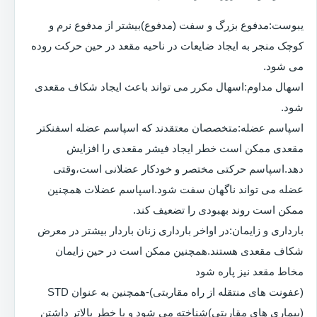
یبوست:مدفوع بزرگ و سفت (مدفوع)بیشتر از مدفوع نرم و
کوچک منجر به ایجاد ضایعات در ناحیه مقعد در حین حرکت روده
می شود.
اسهال مداوم:اسهال مکرر می تواند باعث ایجاد شکاف مقعدی
شود.
اسپاسم عضله:متخصصان معتقدند که اسپاسم عضله اسفنکتر
مقعدی ممکن است خطر ایجاد فیشر مقعدی را افزایش
دهد.اسپاسم حرکتی مختصر و خودکار عضلانی است،وقتی
عضله می تواند ناگهان سفت شود.اسپاسم عضلات همچنین
ممکن است روند بهبودی را تضعیف کند.
بارداری و زایمان:در اواخر بارداری زنان باردار بیشتر در معرض
شکاف مقعدی هستند.همچنین ممکن است در حین زایمان
مخاط مقعد نیز پاره شود
(عفونت های منتقله از راه مقاربتی)-همچنین به عنوان STD
(بیماری های مقاربتی)شناخته می شود و با خطر بالاتر داشتن