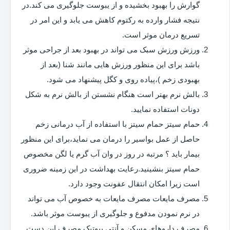
گوارش را بهبود بخشیده و از یبوست جلوگیری می کند.در
نتیجه فشار وارده به رکتوم کاهش می یابد و این امر در
تسریع درمان موثر است.
ورزش ورزش سبک می تواند در بهبود بعد از جراحی موثر
باشد برای این منظور ورزش هایی مانند شنا (بعد از
بهبودی زخم )،پیاده روی و کگل پیشنهاد می شود.
بالش نرم بهتر است هنگام نشستن از بالش نرم به شکل
دونات استفاده نمایید.
حمام سیتز حمام سیتز با استفاده از آب درمانی زخم
حاصل از عمل بواسیر را درمان می نماید،برای این منظور
بیمار باید ؟ مرتبه در روز در وان آب گرم یا لگن مخصوص
حمام سیتز بنشینید.رعایت بهداشت در این زمینه ضروری
است زیرا امکان انتقال عفونت وجود دارد.
مصرف مایعات مصرف مایعات به خصوص آب می تواند
در نرم نمودن مدفوع و جلوگیری از یبوست موثر باشد.
مصرف داروهای مسکن و آنتی بیوتیک مصرف این دست