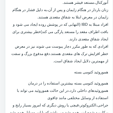
آنورکتال،مستعد فیشر هستند.
زنان باردار در هنگام زایمان و پس از آن،به دلیل فشار در هنگام
زایمان در معرض ابتلا به شقاق مقعدی هستند.
افراد مبتلا به IBD (التهابی که در پوشش روده ایجاد می شود و
بافت اطراف مقعد را مستعد پارگی می کند)خطر بیشتری برای
ایجاد شقاق مقعدی دارند.
افرادی که به طور مکرر دچار یبوست می شوند نیز در معرض
خطر افزایش ترک های مقعدی هستند.دفع مدفوع بزرگ و سفت
از مهمترین دلایل ایجاد شقاق است.
هموروئید کتومی بسته
هموروئید کتومی بسته بیشترین استفاده را در درمان
هموروئیدهای داخلی دارد،در این حالت هموروئید می تواند با
استفاده از وسایل مختلفی مانند چاقوی
جراحی،الکتروکوتر،قیچی یا روش دیگری که امروز بسیار رایج و
پرکاربرد شده لیزر هموروئید می باشد که با این وسایل هموروئید