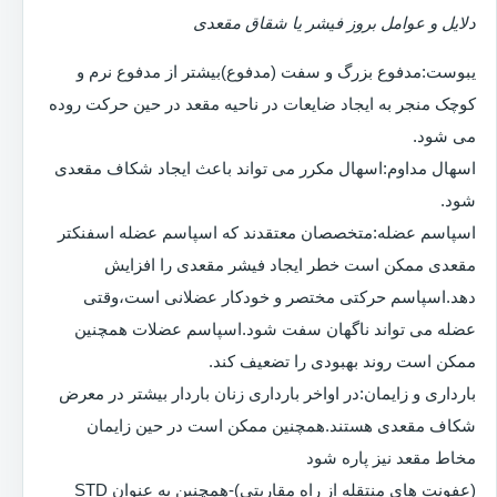
دلایل و عوامل بروز فیشر یا شقاق مقعدی
یبوست:مدفوع بزرگ و سفت (مدفوع)بیشتر از مدفوع نرم و
کوچک منجر به ایجاد ضایعات در ناحیه مقعد در حین حرکت روده
می شود.
اسهال مداوم:اسهال مکرر می تواند باعث ایجاد شکاف مقعدی
شود.
اسپاسم عضله:متخصصان معتقدند که اسپاسم عضله اسفنکتر
مقعدی ممکن است خطر ایجاد فیشر مقعدی را افزایش
دهد.اسپاسم حرکتی مختصر و خودکار عضلانی است،وقتی
عضله می تواند ناگهان سفت شود.اسپاسم عضلات همچنین
ممکن است روند بهبودی را تضعیف کند.
بارداری و زایمان:در اواخر بارداری زنان باردار بیشتر در معرض
شکاف مقعدی هستند.همچنین ممکن است در حین زایمان
مخاط مقعد نیز پاره شود
(عفونت های منتقله از راه مقاربتی)-همچنین به عنوان STD