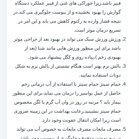
فیبر باشد.زیرا خوراکی های غنی از فیبر عملکرد دستگاه
گوارش را بهبود بخشیده و از یبوست جلوگیری می کند.در
نتیجه فشار وارده به رکتوم کاهش می یابد و این امر در
تسریع درمان موثر است.
ورزش ورزش سبک می تواند در بهبود بعد از جراحی موثر
باشد برای این منظور ورزش هایی مانند شنا (بعد از
بهبودی زخم )،پیاده روی و کگل پیشنهاد می شود.
بالش نرم بهتر است هنگام نشستن از بالش نرم به شکل
دونات استفاده نمایید.
حمام سیتز حمام سیتز با استفاده از آب درمانی زخم
حاصل از عمل بواسیر را درمان می نماید،برای این منظور
بیمار باید ؟ مرتبه در روز در وان آب گرم یا لگن مخصوص
حمام سیتز بنشینید.رعایت بهداشت در این زمینه ضروری
است زیرا امکان انتقال عفونت وجود دارد.
مصرف مایعات مصرف مایعات به خصوص آب می تواند
در نرم نمودن مدفوع و جلوگیری از یبوست موثر باشد.