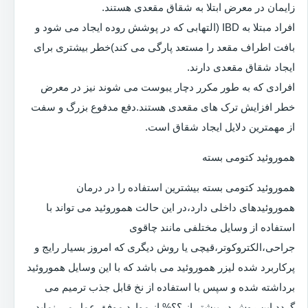
زایمان در معرض ابتلا به شقاق مقعدی هستند.
افراد مبتلا به IBD (التهابی که در پوشش روده ایجاد می شود و
بافت اطراف مقعد را مستعد پارگی می کند)خطر بیشتری برای
ایجاد شقاق مقعدی دارند.
افرادی که به طور مکرر دچار یبوست می شوند نیز در معرض
خطر افزایش ترک های مقعدی هستند.دفع مدفوع بزرگ و سفت
از مهمترین دلایل ایجاد شقاق است.
هموروئید کتومی بسته
هموروئید کتومی بسته بیشترین استفاده را در درمان
هموروئیدهای داخلی دارد،در این حالت هموروئید می تواند با
استفاده از وسایل مختلفی مانند چاقوی
جراحی،الکتروکوتر،قیچی یا روش دیگری که امروز بسیار رایج و
پرکاربرد شده لیزر هموروئید می باشد که با این وسایل هموروئید
برداشته شده و سپس با استفاده از نخ قابل جذب ترمیم می
گردد.این روش در بیشتر از ؟؟% از موارد موفق عمل می نماید.