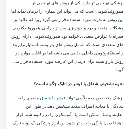
پزشکی تهاجمی تر دارد.یکی از روش های تهاجمی تر
هموروئیدکتومی است که می تواند این بیماری را درمان نماید اما
این روش به ندرت مورد استفاده قرار می گیرد زیرا که علاوه بر
مشکلات متعدد و درد و خونریزی پس از جراحی،هموروئیدکتومی
همراه با عوارض متعددی خواهد بود.هموروئیدکتومی دارای روش
های متعددی است که شامل روش های باز،بسته،استاپلر،رابربند
و اسفنگتروتومی داخلی-جانبی می باشد.اما در اغلب موارد دو
روش باز و بسته برای درمان این عارضه مورد استفاده قرار می
گیرد.
نحوه تشخیص شقاق یا فیشر در اتابک چگونه است؟
پزشک متخصص معمولاً می تواند
فیشر یا شقاق مقعدی
را به
سادگی با معاینه اطراف مقعد تشخیص دهد.در طول این
معاینه،پزشک ممکن است یک آنوسکوپ را در رکتوم شما قرار
دهد تا دیدن پارگی راحت تر شود.این ابزار پزشکی یک لوله نازک