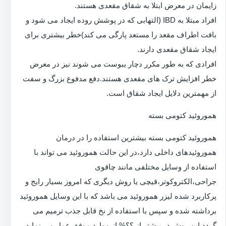
زایمان در معرض ابتلا به شقاق مقعدی هستند.
افراد مبتلا به IBD (التهابی که در پوشش روده ایجاد می شود و
بافت اطراف مقعد را مستعد پارگی می کند)خطر بیشتری برای
ایجاد شقاق مقعدی دارند.
افرادی که به طور مکرر دچار یبوست می شوند نیز در معرض
خطر افزایش ترک های مقعدی هستند.دفع مدفوع بزرگ و سفت
از مهمترین دلایل ایجاد شقاق است.
هموروئید کتومی بسته
هموروئید کتومی بسته بیشترین استفاده را در درمان
هموروئیدهای داخلی دارد،در این حالت هموروئید می تواند با
استفاده از وسایل مختلفی مانند چاقوی
جراحی،الکتروکوتر،قیچی یا روش دیگری که امروز بسیار رایج و
پرکاربرد شده لیزر هموروئید می باشد که با این وسایل هموروئید
برداشته شده و سپس با استفاده از نخ قابل جذب ترمیم می
گردد.این روش در بیشتر از ؟؟% از موارد موفق عمل می نماید.