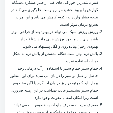
فیبر باشد.زیرا خوراکی های غنی از فیبر عملکرد دستگاه
گوارش را بهبود بخشیده و از یبوست جلوگیری می کند.در
نتیجه فشار وارده به رکتوم کاهش می یابد و این امر در
تسریع درمان موثر است.
ورزش ورزش سبک می تواند در بهبود بعد از جراحی موثر
باشد برای این منظور ورزش هایی مانند شنا (بعد از
بهبودی زخم )،پیاده روی و کگل پیشنهاد می شود.
بالش نرم بهتر است هنگام نشستن از بالش نرم به شکل
دونات استفاده نمایید.
حمام سیتز حمام سیتز با استفاده از آب درمانی زخم
حاصل از عمل بواسیر را درمان می نماید،برای این منظور
بیمار باید ؟ مرتبه در روز در وان آب گرم یا لگن مخصوص
حمام سیتز بنشینید.رعایت بهداشت در این زمینه ضروری
است زیرا امکان انتقال عفونت وجود دارد.
مصرف مایعات مصرف مایعات به خصوص آب می تواند
در نرم نمودن مدفوع و جلوگیری از یبوست موثر باشد.