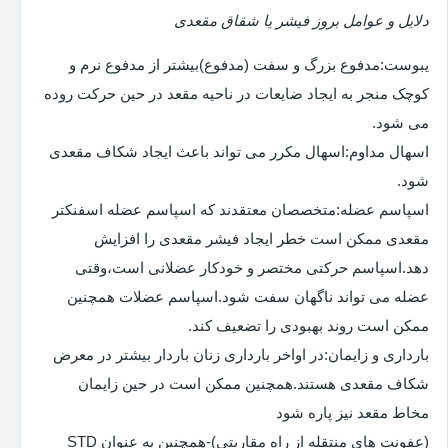
دلایل و عوامل بروز فیشر یا شقاق مقعدی
یبوست:مدفوع بزرگ و سفت (مدفوع)بیشتر از مدفوع نرم و
کوچک منجر به ایجاد ضایعات در ناحیه مقعد در حین حرکت روده
می شود.
اسهال مداوم:اسهال مکرر می تواند باعث ایجاد شکاف مقعدی
شود.
اسپاسم عضله:متخصصان معتقدند که اسپاسم عضله اسفنکتر
مقعدی ممکن است خطر ایجاد فیشر مقعدی را افزایش
دهد.اسپاسم حرکتی مختصر و خودکار عضلانی است،وقتی
عضله می تواند ناگهان سفت شود.اسپاسم عضلات همچنین
ممکن است روند بهبودی را تضعیف کند.
بارداری و زایمان:در اواخر بارداری زنان باردار بیشتر در معرض
شکاف مقعدی هستند.همچنین ممکن است در حین زایمان
مخاط مقعد نیز پاره شود
(عفونت های منتقله از راه مقاربتی)-همچنین به عنوان STD