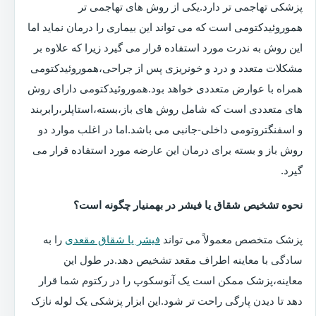
پزشکی تهاجمی تر دارد.یکی از روش های تهاجمی تر
هموروئیدکتومی است که می تواند این بیماری را درمان نماید اما
این روش به ندرت مورد استفاده قرار می گیرد زیرا که علاوه بر
مشکلات متعدد و درد و خونریزی پس از جراحی،هموروئیدکتومی
همراه با عوارض متعددی خواهد بود.هموروئیدکتومی دارای روش
های متعددی است که شامل روش های باز،بسته،استاپلر،رابربند
و اسفنگتروتومی داخلی-جانبی می باشد.اما در اغلب موارد دو
روش باز و بسته برای درمان این عارضه مورد استفاده قرار می
گیرد.
نحوه تشخیص شقاق یا فیشر در بهمنیار چگونه است؟
پزشک متخصص معمولاً می تواند
فیشر یا شقاق مقعدی
را به
سادگی با معاینه اطراف مقعد تشخیص دهد.در طول این
معاینه،پزشک ممکن است یک آنوسکوپ را در رکتوم شما قرار
دهد تا دیدن پارگی راحت تر شود.این ابزار پزشکی یک لوله نازک