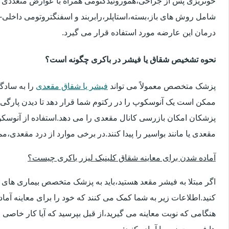
خونریزی پس از جراحی،هموروئیدکتومی همراه با عوارض متعددی 
شامل روش های باز،بسته،استاپلر،رابربند و اسفنگتروتومی داخلی-ج
درمان این عارضه مورد استفاده قرار می گیرد.
نحوه تشخیص شقاق یا فیشر در باکری چگونه است؟
پزشک متخصص معمولاً می تواند
فیشر یا شقاق مقعدی
را به سادگ
ممکن است یک آنوسکوپ را در رکتوم شما قرار دهد تا دیدن پارگی 
پزشکان امکان بازرسی کانال مقعدی را می دهد.استفاده از آنوسک
مقعدی یا مانند بواسیر را پیدا کنند.در برخی موارد از درد مقعدی،م
آماده شدن برای معاینه شقاق کلینیک لیزر باکری چیست؟
اگر مبتلا به فیشر مقعد هستید،باید به پزشک متخصص بیماری ها
کنید.اطلاعات زیر به شما کمک می کنند که خود را برای معاینه آماده 
هنگامی که نوبت معاینه می گیرید،از قبل بپرسید که آیا کار خاصی 