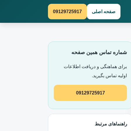
صفحه اصلی
09129725917
شماره تماس همین صفحه
برای هماهنگی و دریافت اطلاعات
اولیه تماس بگیرید.
09129725917
راهنماهای مرتبط