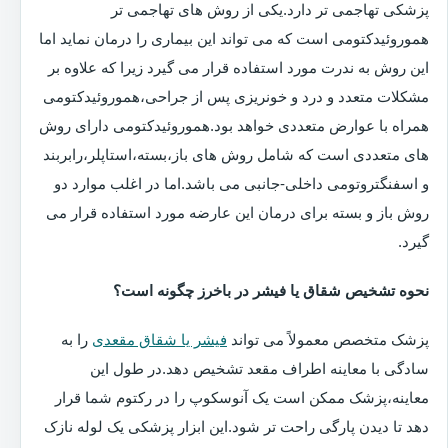
پزشکی تهاجمی تر دارد.یکی از روش های تهاجمی تر
هموروئیدکتومی است که می تواند این بیماری را درمان نماید اما
این روش به ندرت مورد استفاده قرار می گیرد زیرا که علاوه بر
مشکلات متعدد و درد و خونریزی پس از جراحی،هموروئیدکتومی
همراه با عوارض متعددی خواهد بود.هموروئیدکتومی دارای روش
های متعددی است که شامل روش های باز،بسته،استاپلر،رابربند
و اسفنگتروتومی داخلی-جانبی می باشد.اما در اغلب موارد دو
روش باز و بسته برای درمان این عارضه مورد استفاده قرار می
گیرد.
نحوه تشخیص شقاق یا فیشر در باخرز چگونه است؟
پزشک متخصص معمولاً می تواند
فیشر یا شقاق مقعدی
را به
سادگی با معاینه اطراف مقعد تشخیص دهد.در طول این
معاینه،پزشک ممکن است یک آنوسکوپ را در رکتوم شما قرار
دهد تا دیدن پارگی راحت تر شود.این ابزار پزشکی یک لوله نازک