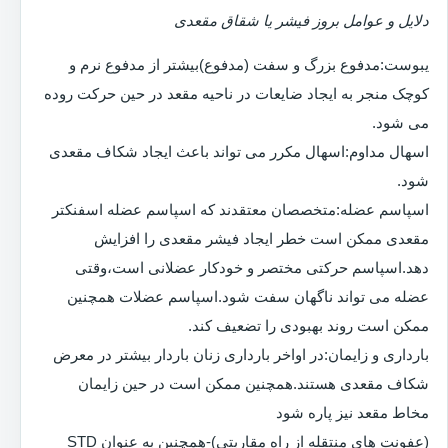
دلایل و عوامل بروز فیشر یا شقاق مقعدی
یبوست:مدفوع بزرگ و سفت (مدفوع)بیشتر از مدفوع نرم و
کوچک منجر به ایجاد ضایعات در ناحیه مقعد در حین حرکت روده
می شود.
اسهال مداوم:اسهال مکرر می تواند باعث ایجاد شکاف مقعدی
شود.
اسپاسم عضله:متخصصان معتقدند که اسپاسم عضله اسفنکتر
مقعدی ممکن است خطر ایجاد فیشر مقعدی را افزایش
دهد.اسپاسم حرکتی مختصر و خودکار عضلانی است،وقتی
عضله می تواند ناگهان سفت شود.اسپاسم عضلات همچنین
ممکن است روند بهبودی را تضعیف کند.
بارداری و زایمان:در اواخر بارداری زنان باردار بیشتر در معرض
شکاف مقعدی هستند.همچنین ممکن است در حین زایمان
مخاط مقعد نیز پاره شود
(عفونت های منتقله از راه مقاربتی)-همچنین به عنوان STD