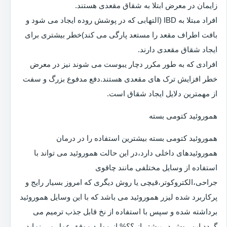
زایمان در معرض ابتلا به شقاق مقعدی هستند.
افراد مبتلا به IBD (التهابی که در پوشش روده ایجاد می شود و
بافت اطراف مقعد را مستعد پارگی می کند)خطر بیشتری برای
ایجاد شقاق مقعدی دارند.
افرادی که به طور مکرر دچار یبوست می شوند نیز در معرض
خطر افزایش ترک های مقعدی هستند.دفع مدفوع بزرگ و سفت
از مهمترین دلایل ایجاد شقاق است.
هموروئید کتومی بسته
هموروئید کتومی بسته بیشترین استفاده را در درمان
هموروئیدهای داخلی دارد،در این حالت هموروئید می تواند با
استفاده از وسایل مختلفی مانند چاقوی
جراحی،الکتروکوتر،قیچی یا روش دیگری که امروز بسیار رایج و
پرکاربرد شده لیزر هموروئید می باشد که با این وسایل هموروئید
برداشته شده و سپس با استفاده از نخ قابل جذب ترمیم می
گردد.این روش در بیشتر از ؟؟% از موارد موفق عمل می نماید.