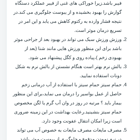
فیبر باشد.زیرا خوراکی های غنی از فیبر عملکرد دستگاه
گوارش را بهبود بخشیده و از یبوست جلوگیری می کند.در
نتیجه فشار وارده به رکتوم کاهش می یابد و این امر در
تسریع درمان موثر است.
ورزش ورزش سبک می تواند در بهبود بعد از جراحی موثر
باشد برای این منظور ورزش هایی مانند شنا (بعد از
بهبودی زخم )،پیاده روی و کگل پیشنهاد می شود.
بالش نرم بهتر است هنگام نشستن از بالش نرم به شکل
دونات استفاده نمایید.
حمام سیتز حمام سیتز با استفاده از آب درمانی زخم
حاصل از عمل بواسیر را درمان می نماید،برای این منظور
بیمار باید ؟ مرتبه در روز در وان آب گرم یا لگن مخصوص
حمام سیتز بنشینید.رعایت بهداشت در این زمینه ضروری
است زیرا امکان انتقال عفونت وجود دارد.
مصرف مایعات مصرف مایعات به خصوص آب می تواند
در نرم نمودن مدفوع و جلوگیری از یبوست موثر باشد.