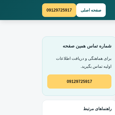
صفحه اصلی
09129725917
شماره تماس همین صفحه
برای هماهنگی و دریافت اطلاعات
اولیه تماس بگیرید.
09129725917
راهنماهای مرتبط