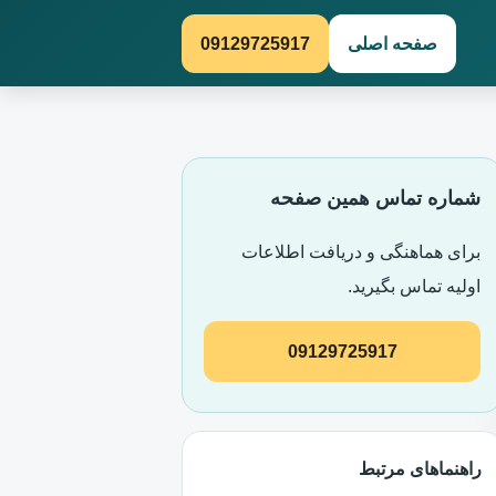
صفحه اصلی
09129725917
شماره تماس همین صفحه
برای هماهنگی و دریافت اطلاعات
اولیه تماس بگیرید.
09129725917
راهنماهای مرتبط