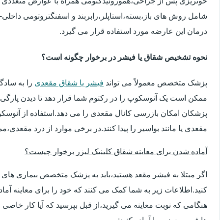
خونریزی پس از جراحی،هموروئیدکتومی همراه با عوارض متعددی 
شامل روش های باز،بسته،استاپلر،رابربند و اسفنگتروتومی داخلی-ج
درمان این عارضه مورد استفاده قرار می گیرد.
نحوه تشخیص شقاق یا فیشر در برخوار چگونه است؟
پزشک متخصص معمولاً می تواند
فیشر یا شقاق مقعدی
را به سادگ
ممکن است یک آنوسکوپ را در رکتوم شما قرار دهد تا دیدن پارگی 
پزشکان امکان بازرسی کانال مقعدی را می دهد.استفاده از آنوسک
مقعدی یا مانند بواسیر را پیدا کنند.در برخی موارد از درد مقعدی،م
آماده شدن برای معاینه شقاق کلینیک لیزر برخوار چیست؟
اگر مبتلا به فیشر مقعد هستید،باید به پزشک متخصص بیماری ها
کنید.اطلاعات زیر به شما کمک می کنند که خود را برای معاینه آماده 
هنگامی که نوبت معاینه می گیرید،از قبل بپرسید که آیا کار خاصی 