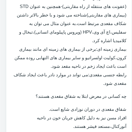
(عفونت های منتقله از راه مقاربتی)-همچنین به عنوان STD
(بیماری های مقاربتی)شناخته می شود و با خطر بالاتر داشتن
شکاف مقعدی مرتبط است.به عنوان مثال می توان به
سفلیس،اچ آی وی،HPV (ویروس پاپیلومای انسانی)،تبخال و
کلامیدیا اشاره کرد.
بیماری زمینه ای:برخی از بیماری های زمینه ای مانند بیماری
کرون،کولیت اولسراتیو و سایر بیماری های التهابی روده ممکن
است باعث ایجاد زخم در ناحیه مقعد شود.
رابطه جنسی مقعدی:می تواند در موارد نادر باعث ایجاد شکاف
مقعدی شود.
چه کسانی در معرض ابتلا به شقاق مقعدی هستند؟
شقاق مقعدی در دوران نوزادی شایع است.
افراد مسن نیز به دلیل کاهش جریان خون در ناحیه
آنورکتال،مستعد فیشر هستند.