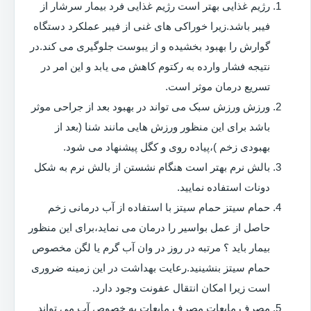
رژیم غذایی بهتر است رژیم غذایی فرد بیمار سرشار از
فیبر باشد.زیرا خوراکی های غنی از فیبر عملکرد دستگاه
گوارش را بهبود بخشیده و از یبوست جلوگیری می کند.در
نتیجه فشار وارده به رکتوم کاهش می یابد و این امر در
تسریع درمان موثر است.
ورزش ورزش سبک می تواند در بهبود بعد از جراحی موثر
باشد برای این منظور ورزش هایی مانند شنا (بعد از
بهبودی زخم )،پیاده روی و کگل پیشنهاد می شود.
بالش نرم بهتر است هنگام نشستن از بالش نرم به شکل
دونات استفاده نمایید.
حمام سیتز حمام سیتز با استفاده از آب درمانی زخم
حاصل از عمل بواسیر را درمان می نماید،برای این منظور
بیمار باید ؟ مرتبه در روز در وان آب گرم یا لگن مخصوص
حمام سیتز بنشینید.رعایت بهداشت در این زمینه ضروری
است زیرا امکان انتقال عفونت وجود دارد.
مصرف مایعات مصرف مایعات به خصوص آب می تواند