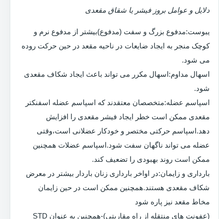
دلایل و عوامل بروز فیشر یا شقاق مقعدی
یبوست:مدفوع بزرگ و سفت (مدفوع)بیشتر از مدفوع نرم و
کوچک منجر به ایجاد ضایعات در ناحیه مقعد در حین حرکت روده
می شود.
اسهال مداوم:اسهال مکرر می تواند باعث ایجاد شکاف مقعدی
شود.
اسپاسم عضله:متخصصان معتقدند که اسپاسم عضله اسفنکتر
مقعدی ممکن است خطر ایجاد فیشر مقعدی را افزایش
دهد.اسپاسم حرکتی مختصر و خودکار عضلانی است،وقتی
عضله می تواند ناگهان سفت شود.اسپاسم عضلات همچنین
ممکن است روند بهبودی را تضعیف کند.
بارداری و زایمان:در اواخر بارداری زنان باردار بیشتر در معرض
شکاف مقعدی هستند.همچنین ممکن است در حین زایمان
مخاط مقعد نیز پاره شود
(عفونت های منتقله از راه مقاربتی)-همچنین به عنوان STD