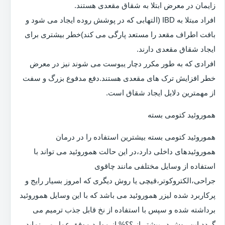
زایمان در معرض ابتلا به شقاق مقعدی هستند.
افراد مبتلا به IBD (التهابی که در پوشش روده ایجاد می شود و
بافت اطراف مقعد را مستعد پارگی می کند)خطر بیشتری برای
ایجاد شقاق مقعدی دارند.
افرادی که به طور مکرر دچار یبوست می شوند نیز در معرض
خطر افزایش ترک های مقعدی هستند.دفع مدفوع بزرگ و سفت
از مهمترین دلایل ایجاد شقاق است.
هموروئید کتومی بسته
هموروئید کتومی بسته بیشترین استفاده را در درمان
هموروئیدهای داخلی دارد،در این حالت هموروئید می تواند با
استفاده از وسایل مختلفی مانند چاقوی
جراحی،الکتروکوتر،قیچی یا روش دیگری که امروز بسیار رایج و
پرکاربرد شده لیزر هموروئید می باشد که با این وسایل هموروئید
برداشته شده و سپس با استفاده از نخ قابل جذب ترمیم می
گردد.این روش در بیشتر از ؟؟% از موارد موفق عمل می نماید.