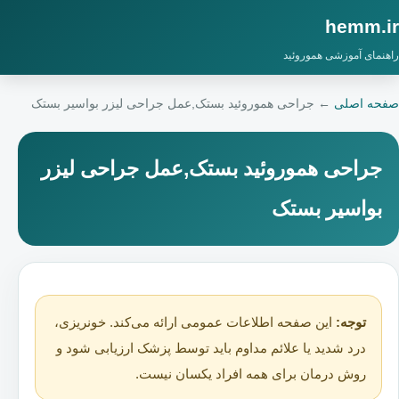
hemm.ir
راهنمای آموزشی هموروئید
صفحه اصلی
←
جراحی هموروئید بستک,عمل جراحی لیزر بواسیر بستک
جراحی هموروئید بستک,عمل جراحی لیزر
بواسیر بستک
توجه:
این صفحه اطلاعات عمومی ارائه می‌کند. خونریزی،
درد شدید یا علائم مداوم باید توسط پزشک ارزیابی شود و
روش درمان برای همه افراد یکسان نیست.