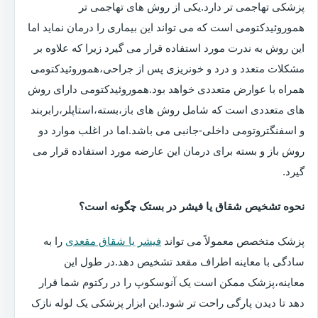
پزشکی تهاجمی تر دارد.یکی از روش های تهاجمی تر
هموروئیدکتومی است که می تواند این بیماری را درمان نماید اما
این روش به ندرت مورد استفاده قرار می گیرد زیرا که علاوه بر
مشکلات متعدد و درد و خونریزی پس از جراحی،هموروئیدکتومی
همراه با عوارض متعددی خواهد بود.هموروئیدکتومی دارای روش
های متعددی است که شامل روش های باز،بسته،استاپلر،رابربند
و اسفنگتروتومی داخلی-جانبی می باشد.اما در اغلب موارد دو
روش باز و بسته برای درمان این عارضه مورد استفاده قرار می
گیرد.
نحوه تشخیص شقاق یا فیشر در بستک چگونه است؟
پزشک متخصص معمولاً می تواند
فیشر یا شقاق مقعدی
را به
سادگی با معاینه اطراف مقعد تشخیص دهد.در طول این
معاینه،پزشک ممکن است یک آنوسکوپ را در رکتوم شما قرار
دهد تا دیدن پارگی راحت تر شود.این ابزار پزشکی یک لوله نازک