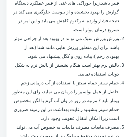
فیبر باشد.زیرا خوراکی های غنی از فیبر عملکرد دستگاه
گوارش را بهبود بخشیده و از یبوست جلوگیری می کند.در
نتیجه فشار وارده به رکتوم کاهش می یابد و این امر در
تسریع درمان موثر است.
ورزش ورزش سبک می تواند در بهبود بعد از جراحی موثر
باشد برای این منظور ورزش هایی مانند شنا (بعد از
بهبودی زخم )،پیاده روی و کگل پیشنهاد می شود.
بالش نرم بهتر است هنگام نشستن از بالش نرم به شکل
دونات استفاده نمایید.
حمام سیتز حمام سیتز با استفاده از آب درمانی زخم
حاصل از عمل بواسیر را درمان می نماید،برای این منظور
بیمار باید ؟ مرتبه در روز در وان آب گرم یا لگن مخصوص
حمام سیتز بنشینید.رعایت بهداشت در این زمینه ضروری
است زیرا امکان انتقال عفونت وجود دارد.
مصرف مایعات مصرف مایعات به خصوص آب می تواند
در نرم نمودن مدفوع و جلوگیری از یبوست موثر باشد.