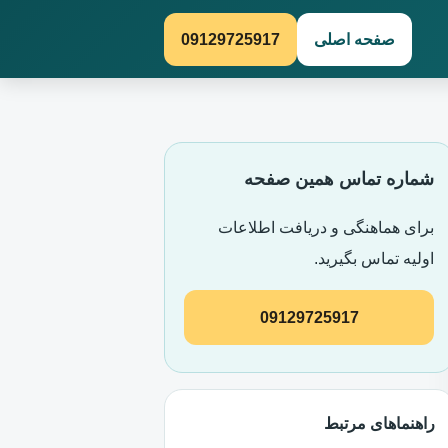
صفحه اصلی
09129725917
شماره تماس همین صفحه
برای هماهنگی و دریافت اطلاعات
اولیه تماس بگیرید.
09129725917
راهنماهای مرتبط