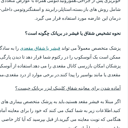
خونریزی پس از جراحی،هموروئیدکتومی همراه با عوارض متعددی 
شامل روش های باز،بسته،استاپلر،رابربند و اسفنگتروتومی داخلی-ج
درمان این عارضه مورد استفاده قرار می گیرد.
نحوه تشخیص شقاق یا فیشر در بریانک چگونه است؟
پزشک متخصص معمولاً می تواند
فیشر یا شقاق مقعدی
را به سادگ
ممکن است یک آنوسکوپ را در رکتوم شما قرار دهد تا دیدن پارگی 
پزشکان امکان بازرسی کانال مقعدی را می دهد.استفاده از آنوسک
مقعدی یا مانند بواسیر را پیدا کنند.در برخی موارد از درد مقعدی،م
آماده شدن برای معاینه شقاق کلینیک لیزر بریانک چیست؟
اگر مبتلا به فیشر مقعد هستید،باید به پزشک متخصص بیماری ها
کنید.اطلاعات زیر به شما کمک می کنند که خود را برای معاینه آماده 
هنگامی که نوبت معاینه می گیرید،از قبل بپرسید که آیا کار خاصی 