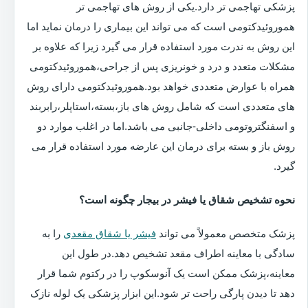
پزشکی تهاجمی تر دارد.یکی از روش های تهاجمی تر
هموروئیدکتومی است که می تواند این بیماری را درمان نماید اما
این روش به ندرت مورد استفاده قرار می گیرد زیرا که علاوه بر
مشکلات متعدد و درد و خونریزی پس از جراحی،هموروئیدکتومی
همراه با عوارض متعددی خواهد بود.هموروئیدکتومی دارای روش
های متعددی است که شامل روش های باز،بسته،استاپلر،رابربند
و اسفنگتروتومی داخلی-جانبی می باشد.اما در اغلب موارد دو
روش باز و بسته برای درمان این عارضه مورد استفاده قرار می
گیرد.
نحوه تشخیص شقاق یا فیشر در بیجار چگونه است؟
پزشک متخصص معمولاً می تواند
فیشر یا شقاق مقعدی
را به
سادگی با معاینه اطراف مقعد تشخیص دهد.در طول این
معاینه،پزشک ممکن است یک آنوسکوپ را در رکتوم شما قرار
دهد تا دیدن پارگی راحت تر شود.این ابزار پزشکی یک لوله نازک