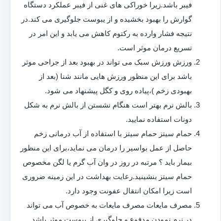
فیبر باشد.زیرا خوراکی های غنی از فیبر عملکرد دستگاه
گوارش را بهبود بخشیده و از یبوست جلوگیری می کند.در
نتیجه فشار وارده به رکتوم کاهش می یابد و این امر در
تسریع درمان موثر است.
ورزش ورزش سبک می تواند در بهبود بعد از جراحی موثر
باشد برای این منظور ورزش هایی مانند شنا (بعد از
بهبودی زخم )،پیاده روی و کگل پیشنهاد می شود.
بالش نرم بهتر است هنگام نشستن از بالش نرم به شکل
دونات استفاده نمایید.
حمام سیتز حمام سیتز با استفاده از آب درمانی زخم
حاصل از عمل بواسیر را درمان می نماید،برای این منظور
بیمار باید ؟ مرتبه در روز در وان آب گرم یا لگن مخصوص
حمام سیتز بنشینید.رعایت بهداشت در این زمینه ضروری
است زیرا امکان انتقال عفونت وجود دارد.
مصرف مایعات مصرف مایعات به خصوص آب می تواند
در نرم نمودن مدفوع و جلوگیری از یبوست موثر باشد.