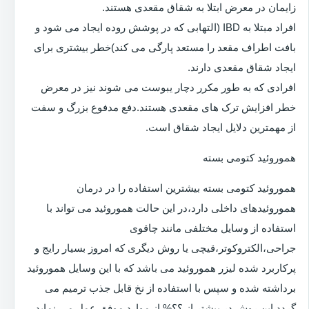
زایمان در معرض ابتلا به شقاق مقعدی هستند.
افراد مبتلا به IBD (التهابی که در پوشش روده ایجاد می شود و
بافت اطراف مقعد را مستعد پارگی می کند)خطر بیشتری برای
ایجاد شقاق مقعدی دارند.
افرادی که به طور مکرر دچار یبوست می شوند نیز در معرض
خطر افزایش ترک های مقعدی هستند.دفع مدفوع بزرگ و سفت
از مهمترین دلایل ایجاد شقاق است.
هموروئید کتومی بسته
هموروئید کتومی بسته بیشترین استفاده را در درمان
هموروئیدهای داخلی دارد،در این حالت هموروئید می تواند با
استفاده از وسایل مختلفی مانند چاقوی
جراحی،الکتروکوتر،قیچی یا روش دیگری که امروز بسیار رایج و
پرکاربرد شده لیزر هموروئید می باشد که با این وسایل هموروئید
برداشته شده و سپس با استفاده از نخ قابل جذب ترمیم می
گردد.این روش در بیشتر از ؟؟% از موارد موفق عمل می نماید.