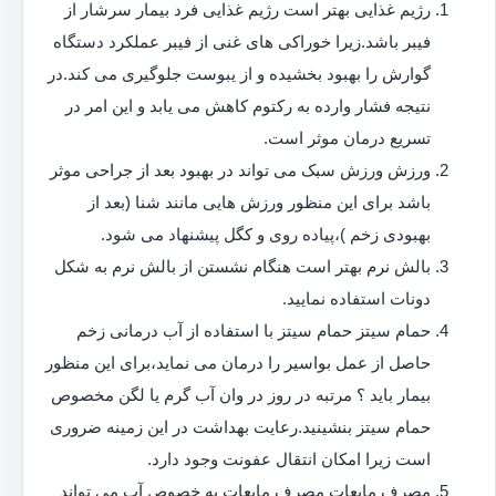
رژیم غذایی بهتر است رژیم غذایی فرد بیمار سرشار از
فیبر باشد.زیرا خوراکی های غنی از فیبر عملکرد دستگاه
گوارش را بهبود بخشیده و از یبوست جلوگیری می کند.در
نتیجه فشار وارده به رکتوم کاهش می یابد و این امر در
تسریع درمان موثر است.
ورزش ورزش سبک می تواند در بهبود بعد از جراحی موثر
باشد برای این منظور ورزش هایی مانند شنا (بعد از
بهبودی زخم )،پیاده روی و کگل پیشنهاد می شود.
بالش نرم بهتر است هنگام نشستن از بالش نرم به شکل
دونات استفاده نمایید.
حمام سیتز حمام سیتز با استفاده از آب درمانی زخم
حاصل از عمل بواسیر را درمان می نماید،برای این منظور
بیمار باید ؟ مرتبه در روز در وان آب گرم یا لگن مخصوص
حمام سیتز بنشینید.رعایت بهداشت در این زمینه ضروری
است زیرا امکان انتقال عفونت وجود دارد.
مصرف مایعات مصرف مایعات به خصوص آب می تواند