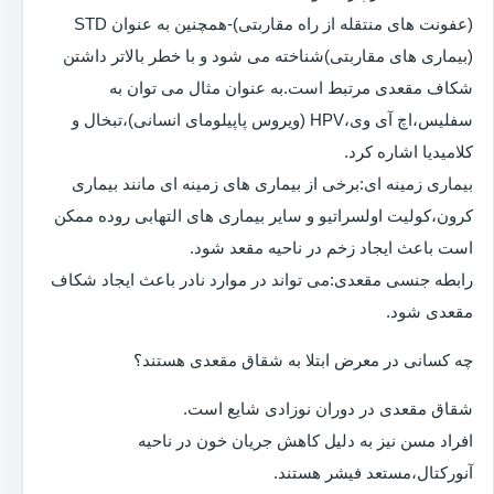
(عفونت های منتقله از راه مقاربتی)-همچنین به عنوان STD
(بیماری های مقاربتی)شناخته می شود و با خطر بالاتر داشتن
شکاف مقعدی مرتبط است.به عنوان مثال می توان به
سفلیس،اچ آی وی،HPV (ویروس پاپیلومای انسانی)،تبخال و
کلامیدیا اشاره کرد.
بیماری زمینه ای:برخی از بیماری های زمینه ای مانند بیماری
کرون،کولیت اولسراتیو و سایر بیماری های التهابی روده ممکن
است باعث ایجاد زخم در ناحیه مقعد شود.
رابطه جنسی مقعدی:می تواند در موارد نادر باعث ایجاد شکاف
مقعدی شود.
چه کسانی در معرض ابتلا به شقاق مقعدی هستند؟
شقاق مقعدی در دوران نوزادی شایع است.
افراد مسن نیز به دلیل کاهش جریان خون در ناحیه
آنورکتال،مستعد فیشر هستند.