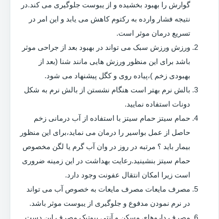
گوارش را بهبود بخشیده و از یبوست جلوگیری می کند.در
نتیجه فشار وارده به رکتوم کاهش می یابد و این امر در
تسریع درمان موثر است.
ورزش ورزش سبک می تواند در بهبود بعد از جراحی موثر
باشد برای این منظور ورزش هایی مانند شنا (بعد از
بهبودی زخم )،پیاده روی و کگل پیشنهاد می شود.
بالش نرم بهتر است هنگام نشستن از بالش نرم به شکل
دونات استفاده نمایید.
حمام سیتز حمام سیتز با استفاده از آب درمانی زخم
حاصل از عمل بواسیر را درمان می نماید،برای این منظور
بیمار باید ؟ مرتبه در روز در وان آب گرم یا لگن مخصوص
حمام سیتز بنشینید.رعایت بهداشت در این زمینه ضروری
است زیرا امکان انتقال عفونت وجود دارد.
مصرف مایعات مصرف مایعات به خصوص آب می تواند
در نرم نمودن مدفوع و جلوگیری از یبوست موثر باشد.
مصرف داروهای مسکن و آنتی بیوتیک مصرف این دست