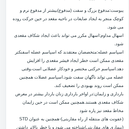
یبوست:مدفوع بزرگ و سفت (مدفوع)بیشتر از مدفوع نرم و
کوچک منجر به ایجاد ضایعات در ناحیه مقعد در حین حرکت روده
می شود.
اسهال مداوم:اسهال مکرر می تواند باعث ایجاد شکاف مقعدی
شود.
اسپاسم عضله:متخصصان معتقدند که اسپاسم عضله اسفنکتر
مقعدی ممکن است خطر ایجاد فیشر مقعدی را افزایش
دهد.اسپاسم حرکتی مختصر و خودکار عضلانی است،وقتی
عضله می تواند ناگهان سفت شود.اسپاسم عضلات همچنین
ممکن است روند بهبودی را تضعیف کند.
بارداری و زایمان:در اواخر بارداری زنان باردار بیشتر در معرض
شکاف مقعدی هستند.همچنین ممکن است در حین زایمان
مخاط مقعد نیز پاره شود
(عفونت های منتقله از راه مقاربتی)-همچنین به عنوان STD
(بیماری های مقاربتی)شناخته می شود و با خطر بالاتر داشتن