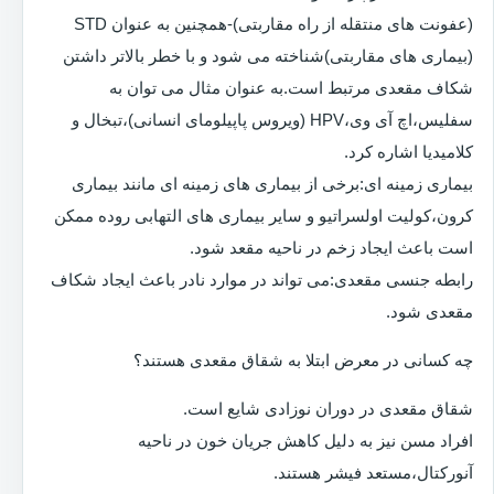
(عفونت های منتقله از راه مقاربتی)-همچنین به عنوان STD
(بیماری های مقاربتی)شناخته می شود و با خطر بالاتر داشتن
شکاف مقعدی مرتبط است.به عنوان مثال می توان به
سفلیس،اچ آی وی،HPV (ویروس پاپیلومای انسانی)،تبخال و
کلامیدیا اشاره کرد.
بیماری زمینه ای:برخی از بیماری های زمینه ای مانند بیماری
کرون،کولیت اولسراتیو و سایر بیماری های التهابی روده ممکن
است باعث ایجاد زخم در ناحیه مقعد شود.
رابطه جنسی مقعدی:می تواند در موارد نادر باعث ایجاد شکاف
مقعدی شود.
چه کسانی در معرض ابتلا به شقاق مقعدی هستند؟
شقاق مقعدی در دوران نوزادی شایع است.
افراد مسن نیز به دلیل کاهش جریان خون در ناحیه
آنورکتال،مستعد فیشر هستند.