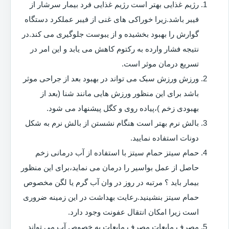
رژیم غذایی بهتر است رژیم غذایی فرد بیمار سرشار از
فیبر باشد.زیرا خوراکی های غنی از فیبر عملکرد دستگاه
گوارش را بهبود بخشیده و از یبوست جلوگیری می کند.در
نتیجه فشار وارده به رکتوم کاهش می یابد و این امر در
تسریع درمان موثر است.
ورزش ورزش سبک می تواند در بهبود بعد از جراحی موثر
باشد برای این منظور ورزش هایی مانند شنا (بعد از
بهبودی زخم )،پیاده روی و کگل پیشنهاد می شود.
بالش نرم بهتر است هنگام نشستن از بالش نرم به شکل
دونات استفاده نمایید.
حمام سیتز حمام سیتز با استفاده از آب درمانی زخم
حاصل از عمل بواسیر را درمان می نماید،برای این منظور
بیمار باید ؟ مرتبه در روز در وان آب گرم یا لگن مخصوص
حمام سیتز بنشینید.رعایت بهداشت در این زمینه ضروری
است زیرا امکان انتقال عفونت وجود دارد.
مصرف مایعات مصرف مایعات به خصوص آب می تواند