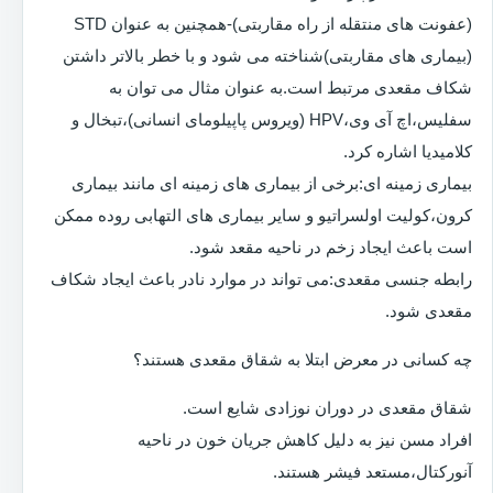
(عفونت های منتقله از راه مقاربتی)-همچنین به عنوان STD
(بیماری های مقاربتی)شناخته می شود و با خطر بالاتر داشتن
شکاف مقعدی مرتبط است.به عنوان مثال می توان به
سفلیس،اچ آی وی،HPV (ویروس پاپیلومای انسانی)،تبخال و
کلامیدیا اشاره کرد.
بیماری زمینه ای:برخی از بیماری های زمینه ای مانند بیماری
کرون،کولیت اولسراتیو و سایر بیماری های التهابی روده ممکن
است باعث ایجاد زخم در ناحیه مقعد شود.
رابطه جنسی مقعدی:می تواند در موارد نادر باعث ایجاد شکاف
مقعدی شود.
چه کسانی در معرض ابتلا به شقاق مقعدی هستند؟
شقاق مقعدی در دوران نوزادی شایع است.
افراد مسن نیز به دلیل کاهش جریان خون در ناحیه
آنورکتال،مستعد فیشر هستند.