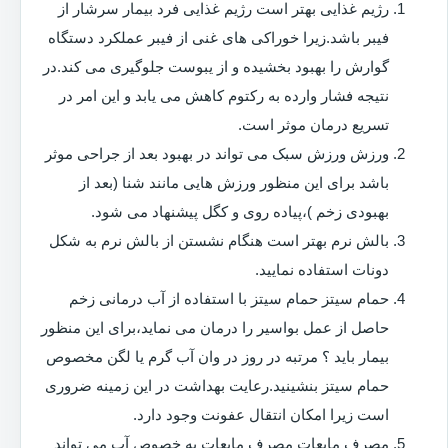
رژیم غذایی بهتر است رژیم غذایی فرد بیمار سرشار از
فیبر باشد.زیرا خوراکی های غنی از فیبر عملکرد دستگاه
گوارش را بهبود بخشیده و از یبوست جلوگیری می کند.در
نتیجه فشار وارده به رکتوم کاهش می یابد و این امر در
تسریع درمان موثر است.
ورزش ورزش سبک می تواند در بهبود بعد از جراحی موثر
باشد برای این منظور ورزش هایی مانند شنا (بعد از
بهبودی زخم )،پیاده روی و کگل پیشنهاد می شود.
بالش نرم بهتر است هنگام نشستن از بالش نرم به شکل
دونات استفاده نمایید.
حمام سیتز حمام سیتز با استفاده از آب درمانی زخم
حاصل از عمل بواسیر را درمان می نماید،برای این منظور
بیمار باید ؟ مرتبه در روز در وان آب گرم یا لگن مخصوص
حمام سیتز بنشینید.رعایت بهداشت در این زمینه ضروری
است زیرا امکان انتقال عفونت وجود دارد.
مصرف مایعات مصرف مایعات به خصوص آب می تواند