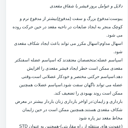
دلایل و عوامل بروز فیشر یا شقاق مقعدی
یبوست:مدفوع بزرگ و سفت (مدفوع)بیشتر از مدفوع نرم و
کوچک منجر به ایجاد ضایعات در ناحیه مقعد در حین حرکت روده
می شود.
اسهال مداوم:اسهال مکرر می تواند باعث ایجاد شکاف مقعدی
شود.
اسپاسم عضله:متخصصان معتقدند که اسپاسم عضله اسفنکتر
مقعدی ممکن است خطر ایجاد فیشر مقعدی را افزایش
دهد.اسپاسم حرکتی مختصر و خودکار عضلانی است،وقتی
عضله می تواند ناگهان سفت شود.اسپاسم عضلات همچنین
ممکن است روند بهبودی را تضعیف کند.
بارداری و زایمان:در اواخر بارداری زنان باردار بیشتر در معرض
شکاف مقعدی هستند.همچنین ممکن است در حین زایمان
مخاط مقعد نیز پاره شود
(عفونت های منتقله از راه مقاربتی)-همچنین به عنوان STD