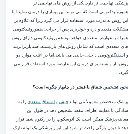
پزشکی تهاجمی تر دارد.یکی از روش های تهاجمی تر
هموروئیدکتومی است که می تواند این بیماری را درمان نماید اما
این روش به ندرت مورد استفاده قرار می گیرد زیرا که علاوه بر
مشکلات متعدد و درد و خونریزی پس از جراحی،هموروئیدکتومی
همراه با عوارض متعددی خواهد بود.هموروئیدکتومی دارای روش
های متعددی است که شامل روش های باز،بسته،استاپلر،رابربند
و اسفنگتروتومی داخلی-جانبی می باشد.اما در اغلب موارد دو
روش باز و بسته برای درمان این عارضه مورد استفاده قرار می
گیرد.
نحوه تشخیص شقاق یا فیشر در چابهار چگونه است؟
پزشک متخصص معمولاً می تواند
فیشر یا شقاق مقعدی
را به
سادگی با معاینه اطراف مقعد تشخیص دهد.در طول این
معاینه،پزشک ممکن است یک آنوسکوپ را در رکتوم شما قرار
دهد تا دیدن پارگی راحت تر شود.این ابزار پزشکی یک لوله نازک