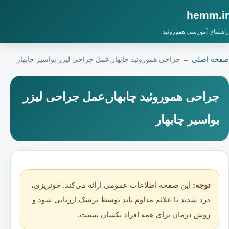
hemm.ir
راهنمای آموزشی هموروئید
صفحه اصلی
←
جراحی هموروئید چابهار,عمل جراحی لیزر بواسیر چابهار
جراحی هموروئید چابهار,عمل جراحی لیزر
بواسیر چابهار
توجه:
این صفحه اطلاعات عمومی ارائه می‌کند. خونریزی،
درد شدید یا علائم مداوم باید توسط پزشک ارزیابی شود و
روش درمان برای همه افراد یکسان نیست.