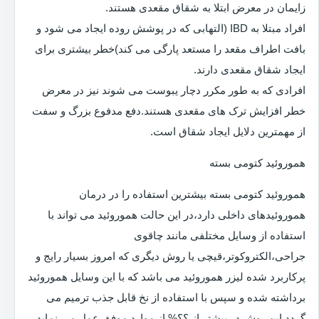
زایمان در معرض ابتلا به شقاق مقعدی هستند.
افراد مبتلا به IBD (التهابی که در پوشش روده ایجاد می شود و
بافت اطراف مقعد را مستعد پارگی می کند)خطر بیشتری برای
ایجاد شقاق مقعدی دارند.
افرادی که به طور مکرر دچار یبوست می شوند نیز در معرض
خطر افزایش ترک های مقعدی هستند.دفع مدفوع بزرگ و سفت
از مهمترین دلایل ایجاد شقاق است.
هموروئید کتومی بسته
هموروئید کتومی بسته بیشترین استفاده را در درمان
هموروئیدهای داخلی دارد،در این حالت هموروئید می تواند با
استفاده از وسایل مختلفی مانند چاقوی
جراحی،الکتروکوتر،قیچی یا روش دیگری که امروز بسیار رایج و
پرکاربرد شده لیزر هموروئید می باشد که با این وسایل هموروئید
برداشته شده و سپس با استفاده از نخ قابل جذب ترمیم می
گردد.این روش در بیشتر از ؟؟% از موارد موفق عمل می نماید.