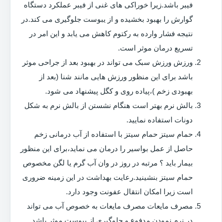
فیبر باشد.زیرا خوراکی های غنی از فیبر عملکرد دستگاه
گوارش را بهبود بخشیده و از یبوست جلوگیری می کند.در
نتیجه فشار وارده به رکتوم کاهش می یابد و این امر در
تسریع درمان موثر است.
ورزش ورزش سبک می تواند در بهبود بعد از جراحی موثر
باشد برای این منظور ورزش هایی مانند شنا (بعد از
بهبودی زخم )،پیاده روی و کگل پیشنهاد می شود.
بالش نرم بهتر است هنگام نشستن از بالش نرم به شکل
دونات استفاده نمایید.
حمام سیتز حمام سیتز با استفاده از آب درمانی زخم
حاصل از عمل بواسیر را درمان می نماید،برای این منظور
بیمار باید ؟ مرتبه در روز در وان آب گرم یا لگن مخصوص
حمام سیتز بنشینید.رعایت بهداشت در این زمینه ضروری
است زیرا امکان انتقال عفونت وجود دارد.
مصرف مایعات مصرف مایعات به خصوص آب می تواند
در نرم نمودن مدفوع و جلوگیری از یبوست موثر باشد.