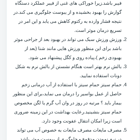
فیبر باشد.زیرا خوراکی های غنی از فیبر عملکرد دستگاه
گوارش را بهبود بخشیده و از یبوست جلوگیری می کند.در
نتیجه فشار وارده به رکتوم کاهش می یابد و این امر در
تسریع درمان موثر است.
ورزش ورزش سبک می تواند در بهبود بعد از جراحی موثر
باشد برای این منظور ورزش هایی مانند شنا (بعد از
بهبودی زخم )،پیاده روی و کگل پیشنهاد می شود.
بالش نرم بهتر است هنگام نشستن از بالش نرم به شکل
دونات استفاده نمایید.
حمام سیتز حمام سیتز با استفاده از آب درمانی زخم
حاصل از عمل بواسیر را درمان می نماید،برای این منظور
بیمار باید ؟ مرتبه در روز در وان آب گرم یا لگن مخصوص
حمام سیتز بنشینید.رعایت بهداشت در این زمینه ضروری
است زیرا امکان انتقال عفونت وجود دارد.
مصرف مایعات مصرف مایعات به خصوص آب می تواند
در نرم نمودن مدفوع و جلوگیری از یبوست موثر باشد.