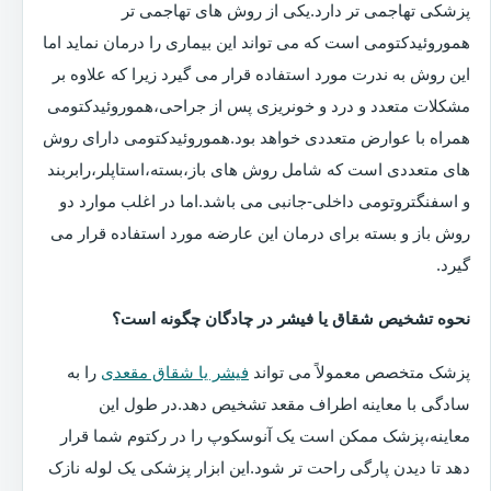
پزشکی تهاجمی تر دارد.یکی از روش های تهاجمی تر
هموروئیدکتومی است که می تواند این بیماری را درمان نماید اما
این روش به ندرت مورد استفاده قرار می گیرد زیرا که علاوه بر
مشکلات متعدد و درد و خونریزی پس از جراحی،هموروئیدکتومی
همراه با عوارض متعددی خواهد بود.هموروئیدکتومی دارای روش
های متعددی است که شامل روش های باز،بسته،استاپلر،رابربند
و اسفنگتروتومی داخلی-جانبی می باشد.اما در اغلب موارد دو
روش باز و بسته برای درمان این عارضه مورد استفاده قرار می
گیرد.
نحوه تشخیص شقاق یا فیشر در چادگان چگونه است؟
پزشک متخصص معمولاً می تواند
فیشر یا شقاق مقعدی
را به
سادگی با معاینه اطراف مقعد تشخیص دهد.در طول این
معاینه،پزشک ممکن است یک آنوسکوپ را در رکتوم شما قرار
دهد تا دیدن پارگی راحت تر شود.این ابزار پزشکی یک لوله نازک