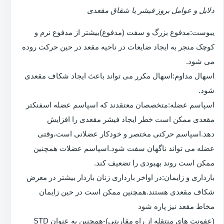
دلایل و عوامل بروز فیشر یا شقاق مقعدی
یبوست:مدفوع بزرگ و سفت (مدفوع)بیشتر از مدفوع نرم و
کوچک منجر به ایجاد ضایعات در ناحیه مقعد در حین حرکت روده
می شود.
اسهال مداوم:اسهال مکرر می تواند باعث ایجاد شکاف مقعدی
شود.
اسپاسم عضله:متخصصان معتقدند که اسپاسم عضله اسفنکتر
مقعدی ممکن است خطر ایجاد فیشر مقعدی را افزایش
دهد.اسپاسم حرکتی مختصر و خودکار عضلانی است،وقتی
عضله می تواند ناگهان سفت شود.اسپاسم عضلات همچنین
ممکن است روند بهبودی را تضعیف کند.
بارداری و زایمان:در اواخر بارداری زنان باردار بیشتر در معرض
شکاف مقعدی هستند.همچنین ممکن است در حین زایمان
مخاط مقعد نیز پاره شود
(عفونت های منتقله از راه مقاربتی)-همچنین به عنوان STD