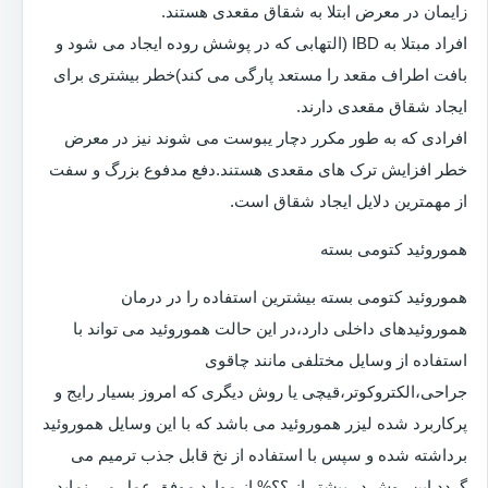
زایمان در معرض ابتلا به شقاق مقعدی هستند.
افراد مبتلا به IBD (التهابی که در پوشش روده ایجاد می شود و
بافت اطراف مقعد را مستعد پارگی می کند)خطر بیشتری برای
ایجاد شقاق مقعدی دارند.
افرادی که به طور مکرر دچار یبوست می شوند نیز در معرض
خطر افزایش ترک های مقعدی هستند.دفع مدفوع بزرگ و سفت
از مهمترین دلایل ایجاد شقاق است.
هموروئید کتومی بسته
هموروئید کتومی بسته بیشترین استفاده را در درمان
هموروئیدهای داخلی دارد،در این حالت هموروئید می تواند با
استفاده از وسایل مختلفی مانند چاقوی
جراحی،الکتروکوتر،قیچی یا روش دیگری که امروز بسیار رایج و
پرکاربرد شده لیزر هموروئید می باشد که با این وسایل هموروئید
برداشته شده و سپس با استفاده از نخ قابل جذب ترمیم می
گردد.این روش در بیشتر از ؟؟% از موارد موفق عمل می نماید.