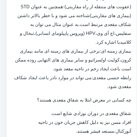
(عفونت های منتقله از راه مقاربتی)-همچنین به عنوان STD
(بیماری های مقاربتی)شناخته می شود و با خطر بالاتر داشتن
شکاف مقعدی مرتبط است.به عنوان مثال می توان به
سفلیس،اچ آی وی،HPV (ویروس پاپیلومای انسانی)،تبخال و
کلامیدیا اشاره کرد.
بیماری زمینه ای:برخی از بیماری های زمینه ای مانند بیماری
کرون،کولیت اولسراتیو و سایر بیماری های التهابی روده ممکن
است باعث ایجاد زخم در ناحیه مقعد شود.
رابطه جنسی مقعدی:می تواند در موارد نادر باعث ایجاد شکاف
مقعدی شود.
چه کسانی در معرض ابتلا به شقاق مقعدی هستند؟
شقاق مقعدی در دوران نوزادی شایع است.
افراد مسن نیز به دلیل کاهش جریان خون در ناحیه
آنورکتال،مستعد فیشر هستند.