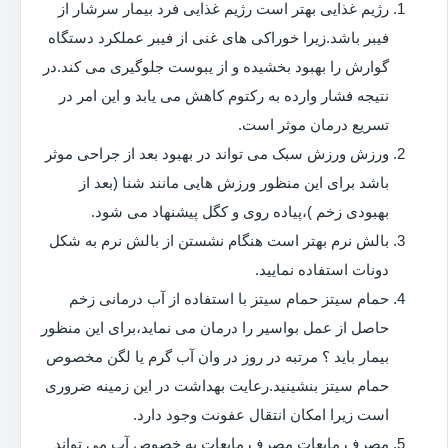
رژیم غذایی بهتر است رژیم غذایی فرد بیمار سرشار از
فیبر باشد.زیرا خوراکی های غنی از فیبر عملکرد دستگاه
گوارش را بهبود بخشیده و از یبوست جلوگیری می کند.در
نتیجه فشار وارده به رکتوم کاهش می یابد و این امر در
تسریع درمان موثر است.
ورزش ورزش سبک می تواند در بهبود بعد از جراحی موثر
باشد برای این منظور ورزش هایی مانند شنا (بعد از
بهبودی زخم )،پیاده روی و کگل پیشنهاد می شود.
بالش نرم بهتر است هنگام نشستن از بالش نرم به شکل
دونات استفاده نمایید.
حمام سیتز حمام سیتز با استفاده از آب درمانی زخم
حاصل از عمل بواسیر را درمان می نماید،برای این منظور
بیمار باید ؟ مرتبه در روز در وان آب گرم یا لگن مخصوص
حمام سیتز بنشینید.رعایت بهداشت در این زمینه ضروری
است زیرا امکان انتقال عفونت وجود دارد.
مصرف مایعات مصرف مایعات به خصوص آب می تواند