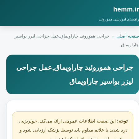
hemm.ir
راهنمای آموزشی هموروئید
صفحه اصلی
←
جراحی هموروئید چاراویماق,عمل جراحی لیزر بواسیر
چاراویماق
جراحی هموروئید چاراویماق,عمل جراحی
لیزر بواسیر چاراویماق
توجه:
این صفحه اطلاعات عمومی ارائه می‌کند. خونریزی،
درد شدید یا علائم مداوم باید توسط پزشک ارزیابی شود و
روش درمان برای همه افراد یکسان نیست.