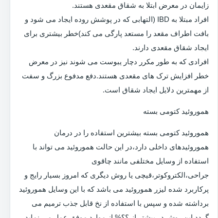
زایمان در معرض ابتلا به شقاق مقعدی هستند.
افراد مبتلا به IBD (التهابی که در پوشش روده ایجاد می شود و
بافت اطراف مقعد را مستعد پارگی می کند)خطر بیشتری برای
ایجاد شقاق مقعدی دارند.
افرادی که به طور مکرر دچار یبوست می شوند نیز در معرض
خطر افزایش ترک های مقعدی هستند.دفع مدفوع بزرگ و سفت
از مهمترین دلایل ایجاد شقاق است.
هموروئید کتومی بسته
هموروئید کتومی بسته بیشترین استفاده را در درمان
هموروئیدهای داخلی دارد،در این حالت هموروئید می تواند با
استفاده از وسایل مختلفی مانند چاقوی
جراحی،الکتروکوتر،قیچی یا روش دیگری که امروز بسیار رایج و
پرکاربرد شده لیزر هموروئید می باشد که با این وسایل هموروئید
برداشته شده و سپس با استفاده از نخ قابل جذب ترمیم می
گردد.این روش در بیشتر از ؟؟% از موارد موفق عمل می نماید.