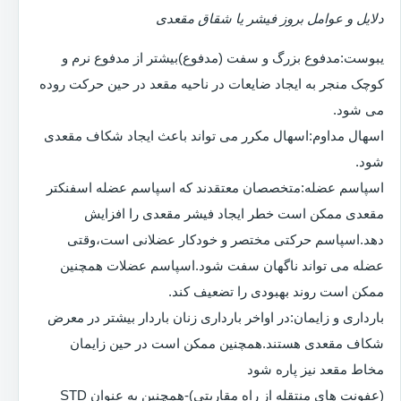
دلایل و عوامل بروز فیشر یا شقاق مقعدی
یبوست:مدفوع بزرگ و سفت (مدفوع)بیشتر از مدفوع نرم و
کوچک منجر به ایجاد ضایعات در ناحیه مقعد در حین حرکت روده
می شود.
اسهال مداوم:اسهال مکرر می تواند باعث ایجاد شکاف مقعدی
شود.
اسپاسم عضله:متخصصان معتقدند که اسپاسم عضله اسفنکتر
مقعدی ممکن است خطر ایجاد فیشر مقعدی را افزایش
دهد.اسپاسم حرکتی مختصر و خودکار عضلانی است،وقتی
عضله می تواند ناگهان سفت شود.اسپاسم عضلات همچنین
ممکن است روند بهبودی را تضعیف کند.
بارداری و زایمان:در اواخر بارداری زنان باردار بیشتر در معرض
شکاف مقعدی هستند.همچنین ممکن است در حین زایمان
مخاط مقعد نیز پاره شود
(عفونت های منتقله از راه مقاربتی)-همچنین به عنوان STD