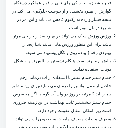
فیبر باشد.زیرا خوراکی های غنی از فیبر عملکرد دستگاه
گوارش را بهبود بخشیده و از یبوست جلوگیری می کند.در
نتیجه فشار وارده به رکتوم کاهش می یابد و این امر در
تسریع درمان موثر است.
ورزش ورزش سبک می تواند در بهبود بعد از جراحی موثر
باشد برای این منظور ورزش هایی مانند شنا (بعد از
بهبودی زخم )،پیاده روی و کگل پیشنهاد می شود.
بالش نرم بهتر است هنگام نشستن از بالش نرم به شکل
دونات استفاده نمایید.
حمام سیتز حمام سیتز با استفاده از آب درمانی زخم
حاصل از عمل بواسیر را درمان می نماید،برای این منظور
بیمار باید ؟ مرتبه در روز در وان آب گرم یا لگن مخصوص
حمام سیتز بنشینید.رعایت بهداشت در این زمینه ضروری
است زیرا امکان انتقال عفونت وجود دارد.
مصرف مایعات مصرف مایعات به خصوص آب می تواند
در نرم نمودن مدفوع و جلوگیری از یبوست موثر باشد.