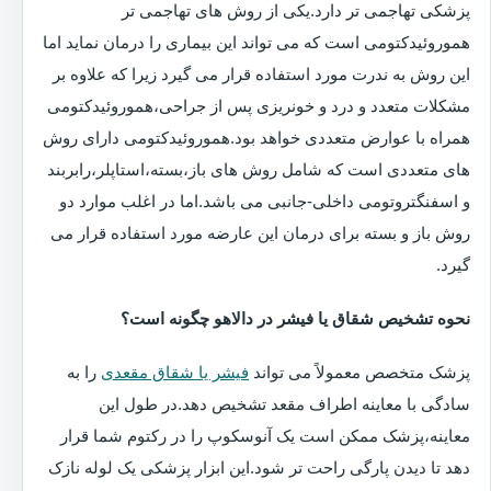
پزشکی تهاجمی تر دارد.یکی از روش های تهاجمی تر
هموروئیدکتومی است که می تواند این بیماری را درمان نماید اما
این روش به ندرت مورد استفاده قرار می گیرد زیرا که علاوه بر
مشکلات متعدد و درد و خونریزی پس از جراحی،هموروئیدکتومی
همراه با عوارض متعددی خواهد بود.هموروئیدکتومی دارای روش
های متعددی است که شامل روش های باز،بسته،استاپلر،رابربند
و اسفنگتروتومی داخلی-جانبی می باشد.اما در اغلب موارد دو
روش باز و بسته برای درمان این عارضه مورد استفاده قرار می
گیرد.
نحوه تشخیص شقاق یا فیشر در دالاهو چگونه است؟
پزشک متخصص معمولاً می تواند
فیشر یا شقاق مقعدی
را به
سادگی با معاینه اطراف مقعد تشخیص دهد.در طول این
معاینه،پزشک ممکن است یک آنوسکوپ را در رکتوم شما قرار
دهد تا دیدن پارگی راحت تر شود.این ابزار پزشکی یک لوله نازک