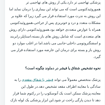
پزشکی تهاجمی تر دارد.یکی از روش های تهاجمی تر
هموروئیدکتومی است که می تواند این بیماری را درمان نماید اما
این روش به ندرت مورد استفاده قرار می گیرد زیرا که علاوه بر
مشکلات متعدد و درد و خونریزی پس از جراحی،هموروئیدکتومی
همراه با عوارض متعددی خواهد بود.هموروئیدکتومی دارای روش
های متعددی است که شامل روش های باز،بسته،استاپلر،رابربند
و اسفنگتروتومی داخلی-جانبی می باشد.اما در اغلب موارد دو
روش باز و بسته برای درمان این عارضه مورد استفاده قرار می
گیرد.
نحوه تشخیص شقاق یا فیشر در دماوند چگونه است؟
پزشک متخصص معمولاً می تواند
فیشر یا شقاق مقعدی
را به
سادگی با معاینه اطراف مقعد تشخیص دهد.در طول این
معاینه،پزشک ممکن است یک آنوسکوپ را در رکتوم شما قرار
دهد تا دیدن پارگی راحت تر شود.این ابزار پزشکی یک لوله نازک