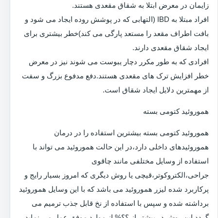
زایمان در معرض ابتلا به شقاق مقعدی هستند.
افراد مبتلا به IBD (التهابی که در پوشش روده ایجاد می شود و
بافت اطراف مقعد را مستعد پارگی می کند)خطر بیشتری برای
ایجاد شقاق مقعدی دارند.
افرادی که به طور مکرر دچار یبوست می شوند نیز در معرض
خطر افزایش ترک های مقعدی هستند.دفع مدفوع بزرگ و سفت
از مهمترین دلایل ایجاد شقاق است.
هموروئید کتومی بسته
هموروئید کتومی بسته بیشترین استفاده را در درمان
هموروئیدهای داخلی دارد،در این حالت هموروئید می تواند با
استفاده از وسایل مختلفی مانند چاقوی
جراحی،الکتروکوتر،قیچی یا روش دیگری که امروز بسیار رایج و
پرکاربرد شده لیزر هموروئید می باشد که با این وسایل هموروئید
برداشته شده و سپس با استفاده از نخ قابل جذب ترمیم می
گردد.این روش در بیشتر از ؟؟% از موارد موفق عمل می نماید.