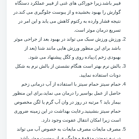
فیبر باشد.زیرا خوراکی های غنی از فیبر عملکرد دستگاه
گوارش را بهبود بخشیده و از یبوست جلوگیری می کند.در
نتیجه فشار وارده به رکتوم کاهش می یابد و این امر در
تسریع درمان موثر است.
ورزش ورزش سبک می تواند در بهبود بعد از جراحی موثر
باشد برای این منظور ورزش هایی مانند شنا (بعد از
بهبودی زخم )،پیاده روی و کگل پیشنهاد می شود.
بالش نرم بهتر است هنگام نشستن از بالش نرم به شکل
دونات استفاده نمایید.
حمام سیتز حمام سیتز با استفاده از آب درمانی زخم
حاصل از عمل بواسیر را درمان می نماید،برای این منظور
بیمار باید ؟ مرتبه در روز در وان آب گرم یا لگن مخصوص
حمام سیتز بنشینید.رعایت بهداشت در این زمینه ضروری
است زیرا امکان انتقال عفونت وجود دارد.
مصرف مایعات مصرف مایعات به خصوص آب می تواند
در نرم نمودن مدفوع و جلوگیری از یبوست موثر باشد.