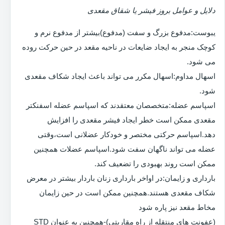
دلایل و عوامل بروز فیشر یا شقاق مقعدی
یبوست:مدفوع بزرگ و سفت (مدفوع)بیشتر از مدفوع نرم و
کوچک منجر به ایجاد ضایعات در ناحیه مقعد در حین حرکت روده
می شود.
اسهال مداوم:اسهال مکرر می تواند باعث ایجاد شکاف مقعدی
شود.
اسپاسم عضله:متخصصان معتقدند که اسپاسم عضله اسفنکتر
مقعدی ممکن است خطر ایجاد فیشر مقعدی را افزایش
دهد.اسپاسم حرکتی مختصر و خودکار عضلانی است،وقتی
عضله می تواند ناگهان سفت شود.اسپاسم عضلات همچنین
ممکن است روند بهبودی را تضعیف کند.
بارداری و زایمان:در اواخر بارداری زنان باردار بیشتر در معرض
شکاف مقعدی هستند.همچنین ممکن است در حین زایمان
مخاط مقعد نیز پاره شود
(عفونت های منتقله از راه مقاربتی)-همچنین به عنوان STD