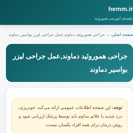
hemm.ir
راهنمای آموزشی هموروئید
صفحه اصلی
←
جراحی هموروئید دماوند,عمل جراحی لیزر بواسیر دماوند
جراحی هموروئید دماوند,عمل جراحی لیزر
بواسیر دماوند
توجه:
این صفحه اطلاعات عمومی ارائه می‌کند. خونریزی،
درد شدید یا علائم مداوم باید توسط پزشک ارزیابی شود و
روش درمان برای همه افراد یکسان نیست.