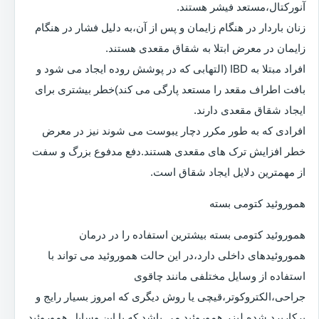
آنورکتال،مستعد فیشر هستند.
زنان باردار در هنگام زایمان و پس از آن،به دلیل فشار در هنگام
زایمان در معرض ابتلا به شقاق مقعدی هستند.
افراد مبتلا به IBD (التهابی که در پوشش روده ایجاد می شود و
بافت اطراف مقعد را مستعد پارگی می کند)خطر بیشتری برای
ایجاد شقاق مقعدی دارند.
افرادی که به طور مکرر دچار یبوست می شوند نیز در معرض
خطر افزایش ترک های مقعدی هستند.دفع مدفوع بزرگ و سفت
از مهمترین دلایل ایجاد شقاق است.
هموروئید کتومی بسته
هموروئید کتومی بسته بیشترین استفاده را در درمان
هموروئیدهای داخلی دارد،در این حالت هموروئید می تواند با
استفاده از وسایل مختلفی مانند چاقوی
جراحی،الکتروکوتر،قیچی یا روش دیگری که امروز بسیار رایج و
پرکاربرد شده لیزر هموروئید می باشد که با این وسایل هموروئید