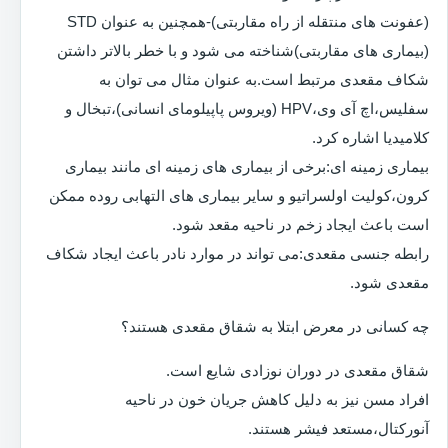
(عفونت های منتقله از راه مقاربتی)-همچنین به عنوان STD
(بیماری های مقاربتی)شناخته می شود و با خطر بالاتر داشتن
شکاف مقعدی مرتبط است.به عنوان مثال می توان به
سفلیس،اچ آی وی،HPV (ویروس پاپیلومای انسانی)،تبخال و
کلامیدیا اشاره کرد.
بیماری زمینه ای:برخی از بیماری های زمینه ای مانند بیماری
کرون،کولیت اولسراتیو و سایر بیماری های التهابی روده ممکن
است باعث ایجاد زخم در ناحیه مقعد شود.
رابطه جنسی مقعدی:می تواند در موارد نادر باعث ایجاد شکاف
مقعدی شود.
چه کسانی در معرض ابتلا به شقاق مقعدی هستند؟
شقاق مقعدی در دوران نوزادی شایع است.
افراد مسن نیز به دلیل کاهش جریان خون در ناحیه
آنورکتال،مستعد فیشر هستند.