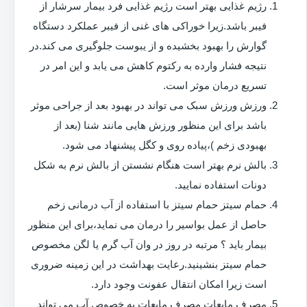
رژیم غذایی بهتر است رژیم غذایی فرد بیمار سرشار از
فیبر باشد.زیرا خوراکی های غنی از فیبر عملکرد دستگاه
گوارش را بهبود بخشیده و از یبوست جلوگیری می کند.در
نتیجه فشار وارده به رکتوم کاهش می یابد و این امر در
تسریع درمان موثر است.
ورزش ورزش سبک می تواند در بهبود بعد از جراحی موثر
باشد برای این منظور ورزش هایی مانند شنا (بعد از
بهبودی زخم )،پیاده روی و کگل پیشنهاد می شود.
بالش نرم بهتر است هنگام نشستن از بالش نرم به شکل
دونات استفاده نمایید.
حمام سیتز حمام سیتز با استفاده از آب درمانی زخم
حاصل از عمل بواسیر را درمان می نماید،برای این منظور
بیمار باید ؟ مرتبه در روز در وان آب گرم یا لگن مخصوص
حمام سیتز بنشینید.رعایت بهداشت در این زمینه ضروری
است زیرا امکان انتقال عفونت وجود دارد.
مصرف مایعات مصرف مایعات به خصوص آب می تواند