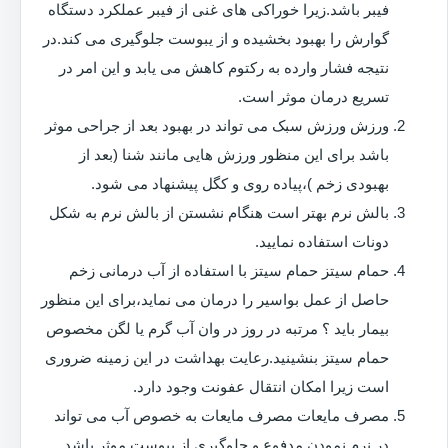
فیبر باشد.زیرا خوراکی های غنی از فیبر عملکرد دستگاه
گوارش را بهبود بخشیده و از یبوست جلوگیری می کند.در
نتیجه فشار وارده به رکتوم کاهش می یابد و این امر در
تسریع درمان موثر است.
ورزش ورزش سبک می تواند در بهبود بعد از جراحی موثر
باشد برای این منظور ورزش هایی مانند شنا (بعد از
بهبودی زخم )،پیاده روی و کگل پیشنهاد می شود.
بالش نرم بهتر است هنگام نشستن از بالش نرم به شکل
دونات استفاده نمایید.
حمام سیتز حمام سیتز با استفاده از آب درمانی زخم
حاصل از عمل بواسیر را درمان می نماید،برای این منظور
بیمار باید ؟ مرتبه در روز در وان آب گرم یا لگن مخصوص
حمام سیتز بنشینید.رعایت بهداشت در این زمینه ضروری
است زیرا امکان انتقال عفونت وجود دارد.
مصرف مایعات مصرف مایعات به خصوص آب می تواند
در نرم نمودن مدفوع و جلوگیری از یبوست موثر باشد.