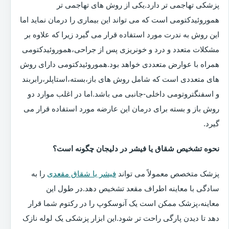
پزشکی تهاجمی تر دارد.یکی از روش های تهاجمی تر
هموروئیدکتومی است که می تواند این بیماری را درمان نماید اما
این روش به ندرت مورد استفاده قرار می گیرد زیرا که علاوه بر
مشکلات متعدد و درد و خونریزی پس از جراحی،هموروئیدکتومی
همراه با عوارض متعددی خواهد بود.هموروئیدکتومی دارای روش
های متعددی است که شامل روش های باز،بسته،استاپلر،رابربند
و اسفنگتروتومی داخلی-جانبی می باشد.اما در اغلب موارد دو
روش باز و بسته برای درمان این عارضه مورد استفاده قرار می
گیرد.
نحوه تشخیص شقاق یا فیشر در دلیجان چگونه است؟
پزشک متخصص معمولاً می تواند
فیشر یا شقاق مقعدی
را به
سادگی با معاینه اطراف مقعد تشخیص دهد.در طول این
معاینه،پزشک ممکن است یک آنوسکوپ را در رکتوم شما قرار
دهد تا دیدن پارگی راحت تر شود.این ابزار پزشکی یک لوله نازک