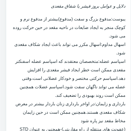
دلایل و عوامل بروز فیشر یا شقاق مقعدی
یبوست:مدفوع بزرگ و سفت (مدفوع)بیشتر از مدفوع نرم و
کوچک منجر به ایجاد ضایعات در ناحیه مقعد در حین حرکت روده
می شود.
اسهال مداوم:اسهال مکرر می تواند باعث ایجاد شکاف مقعدی
شود.
اسپاسم عضله:متخصصان معتقدند که اسپاسم عضله اسفنکتر
مقعدی ممکن است خطر ایجاد فیشر مقعدی را افزایش
دهد.اسپاسم حرکتی مختصر و خودکار عضلانی است،وقتی
عضله می تواند ناگهان سفت شود.اسپاسم عضلات همچنین
ممکن است روند بهبودی را تضعیف کند.
بارداری و زایمان:در اواخر بارداری زنان باردار بیشتر در معرض
شکاف مقعدی هستند.همچنین ممکن است در حین زایمان
مخاط مقعد نیز پاره شود
(عفونت های منتقله از راه مقاربتی)-همچنین به عنوان STD