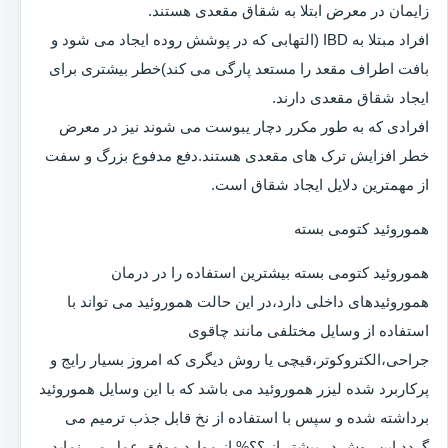
زایمان در معرض ابتلا به شقاق مقعدی هستند.
افراد مبتلا به IBD (التهابی که در پوشش روده ایجاد می شود و
بافت اطراف مقعد را مستعد پارگی می کند)خطر بیشتری برای
ایجاد شقاق مقعدی دارند.
افرادی که به طور مکرر دچار یبوست می شوند نیز در معرض
خطر افزایش ترک های مقعدی هستند.دفع مدفوع بزرگ و سفت
از مهمترین دلایل ایجاد شقاق است.
هموروئید کتومی بسته
هموروئید کتومی بسته بیشترین استفاده را در درمان
هموروئیدهای داخلی دارد،در این حالت هموروئید می تواند با
استفاده از وسایل مختلفی مانند چاقوی
جراحی،الکتروکوتر،قیچی یا روش دیگری که امروز بسیار رایج و
پرکاربرد شده لیزر هموروئید می باشد که با این وسایل هموروئید
برداشته شده و سپس با استفاده از نخ قابل جذب ترمیم می
گردد.این روش در بیشتر از ؟؟% از موارد موفق عمل می نماید.