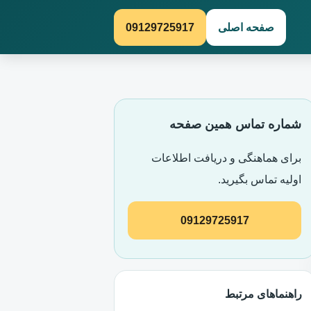
صفحه اصلی
09129725917
شماره تماس همین صفحه
برای هماهنگی و دریافت اطلاعات
اولیه تماس بگیرید.
09129725917
راهنماهای مرتبط